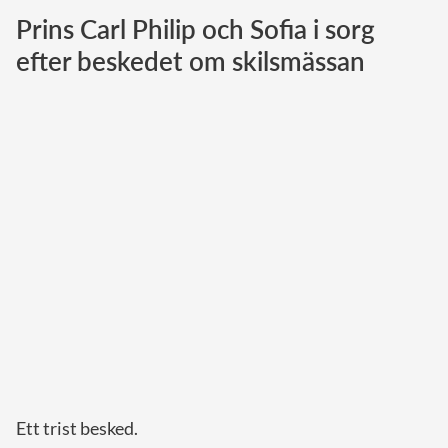
Prins Carl Philip och Sofia i sorg
Norska kungahuset
efter beskedet om skilsmässan
Danska kungahuset
Spanska kungahuset
Nederländska kungahuset
Belgiska kungahuset
Jordanska kungahuset
Luxemburgska storhertighuset
Japanska kejsarhuset
Thailändska kungahuset
Marockanska kungahuset
Monacos furstehus
Ett trist besked.