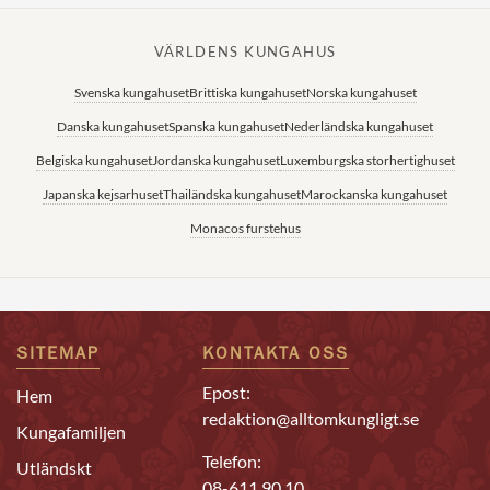
VÄRLDENS KUNGAHUS
Svenska kungahuset
Brittiska kungahuset
Norska kungahuset
Danska kungahuset
Spanska kungahuset
Nederländska kungahuset
Belgiska kungahuset
Jordanska kungahuset
Luxemburgska storhertighuset
Japanska kejsarhuset
Thailändska kungahuset
Marockanska kungahuset
Monacos furstehus
SITEMAP
KONTAKTA OSS
Epost:
Hem
redaktion@alltomkungligt.se
Kungafamiljen
Telefon:
Utländskt
08-611 90 10