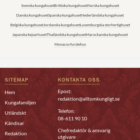
Svenska kungahuset
Brittiska kungahuset
Norska kungahuset
Danska kungahuset
Spanska kungahuset
Nederländska kungahuset
Belgiska kungahuset
Jordanska kungahuset
Luxemburgska storhertighuset
Japanska kejsarhuset
Thailändska kungahuset
Marockanska kungahuset
Monacos furstehus
SITEMAP
KONTAKTA OSS
Epost:
Hem
redaktion@alltomkungligt.se
Kungafamiljen
Telefon:
Utländskt
08-611 90 10
Kändisar
Chefredaktör & ansvarig
Redaktion
utgivare