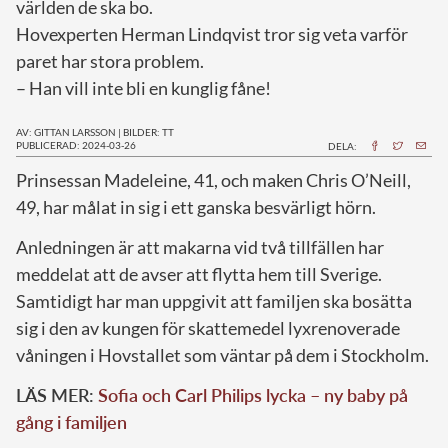
världen de ska bo.
Hovexperten Herman Lindqvist tror sig veta varför
paret har stora problem.
– Han vill inte bli en kunglig fåne!
AV: GITTAN LARSSON
|
BILDER: TT
PUBLICERAD: 2024-03-26
DELA:
P
rinsessan Madeleine, 41, och maken Chris O’Neill,
49, har målat in sig i ett ganska besvärligt hörn.
Anledningen är att makarna vid två tillfällen har
meddelat att de avser att flytta hem till Sverige.
Samtidigt har man uppgivit att familjen ska bosätta
sig i den av kungen för skattemedel lyxrenoverade
våningen i Hovstallet som väntar på dem i Stockholm.
LÄS MER:
Sofia och Carl Philips lycka – ny baby på
gång i familjen