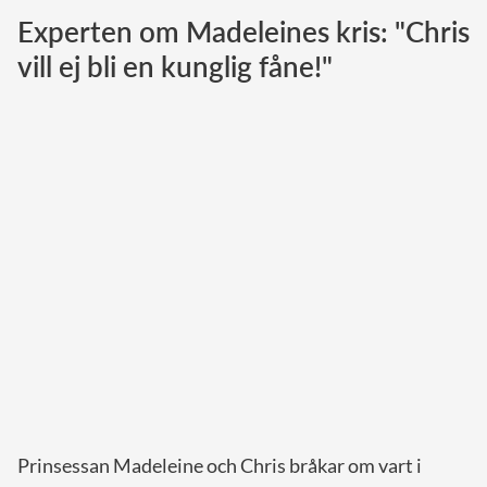
Experten om Madeleines kris: "Chris
Norska kungahuset
vill ej bli en kunglig fåne!"
Danska kungahuset
Spanska kungahuset
Nederländska kungahuset
Belgiska kungahuset
Jordanska kungahuset
Luxemburgska storhertighuset
Japanska kejsarhuset
Thailändska kungahuset
Marockanska kungahuset
Monacos furstehus
Prinsessan Madeleine och Chris bråkar om vart i