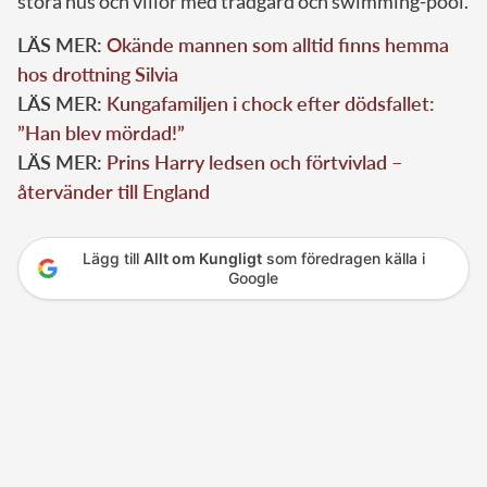
stora hus och villor med trädgård och swimming-pool.
LÄS MER:
Okände mannen som alltid finns hemma
hos drottning Silvia
LÄS MER:
Kungafamiljen i chock efter dödsfallet:
”Han blev mördad!”
LÄS MER:
Prins Harry ledsen och förtvivlad –
återvänder till England
Lägg till
Allt om Kungligt
som föredragen källa i
Google