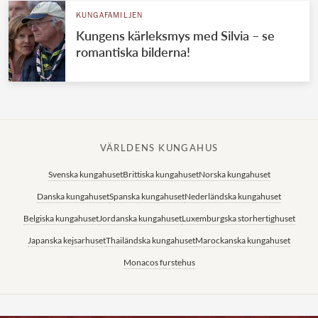
KUNGAFAMILJEN
Kungens kärleksmys med Silvia – se
romantiska bilderna!
VÄRLDENS KUNGAHUS
Svenska kungahuset
Brittiska kungahuset
Norska kungahuset
Danska kungahuset
Spanska kungahuset
Nederländska kungahuset
Belgiska kungahuset
Jordanska kungahuset
Luxemburgska storhertighuset
Japanska kejsarhuset
Thailändska kungahuset
Marockanska kungahuset
Monacos furstehus