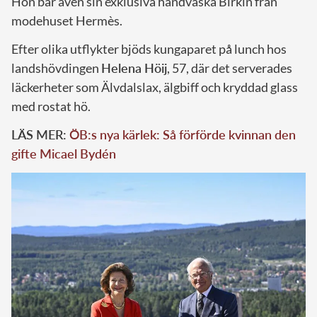
Hon bar även sin exklusiva handväska Birkin från
modehuset Hermès.
Efter olika utflykter bjöds kungaparet på lunch hos
landshövdingen
Helena Höij
, 57, där det serverades
läckerheter som Älvdalslax, älgbiff och kryddad glass
med rostat hö.
LÄS MER:
ÖB:s nya kärlek: Så förförde kvinnan den
gifte Micael Bydén