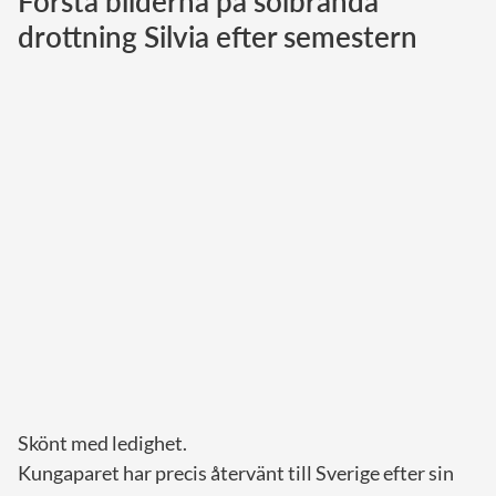
Första bilderna på solbrända
drottning Silvia efter semestern
Norska kungahuset
Danska kungahuset
Spanska kungahuset
Nederländska kungahuset
Belgiska kungahuset
Jordanska kungahuset
Luxemburgska storhertighuset
Japanska kejsarhuset
Thailändska kungahuset
Marockanska kungahuset
Monacos furstehus
Skönt med ledighet.
Kungaparet har precis återvänt till Sverige efter sin