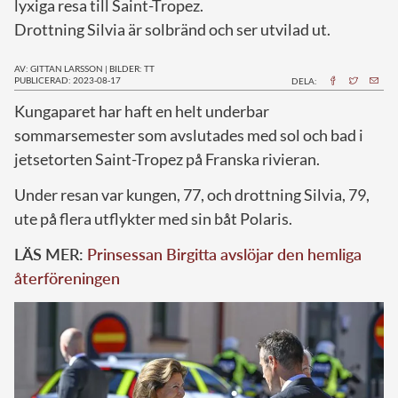
lyxiga resa till Saint-Tropez.
Drottning Silvia är solbränd och ser utvilad ut.
AV: GITTAN LARSSON
|
BILDER: TT
PUBLICERAD: 2023-08-17
DELA:
K
ungaparet har haft en helt underbar
sommarsemester som avslutades med sol och bad i
jetsetorten Saint-Tropez på Franska rivieran.
Under resan var kungen, 77, och drottning Silvia, 79,
ute på flera utflykter med sin båt Polaris.
LÄS MER:
Prinsessan Birgitta avslöjar den hemliga
återföreningen