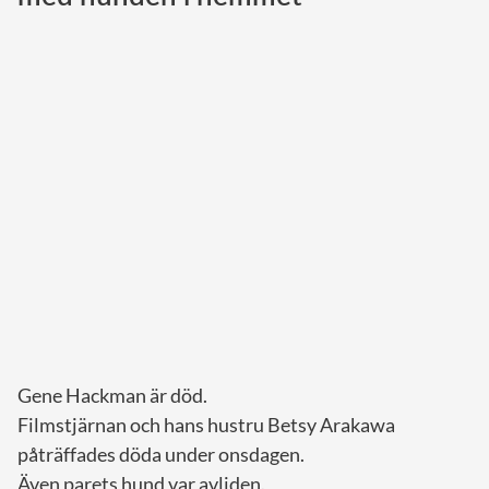
Norska kungahuset
Danska kungahuset
Spanska kungahuset
Nederländska kungahuset
Belgiska kungahuset
Jordanska kungahuset
Luxemburgska storhertighuset
Japanska kejsarhuset
Thailändska kungahuset
Marockanska kungahuset
Gene Hackman är död.
Monacos furstehus
Filmstjärnan och hans hustru Betsy Arakawa
påträffades döda under onsdagen.
Även parets hund var avliden.