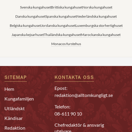
Svenska kungahuset
Brittiska kungahuset
Norska kungahuset
Danska kungahuset
Spanska kungahuset
Nederländska kungahuset
Belgiska kungahuset
Jordanska kungahuset
Luxemburgska storhertighuset
Japanska kejsarhuset
Thailändska kungahuset
Marockanska kungahuset
Monacos furstehus
SITEMAP
KONTAKTA OSS
Epost:
Hem
redaktion@alltomkungligt.se
Kungafamiljen
Telefon:
Utländskt
08-611 90 10
Kändisar
Chefredaktör & ansvarig
Redaktion
utgivare