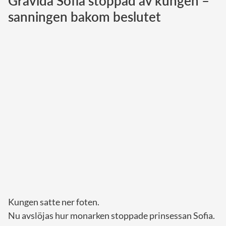
Gravida Sofia stoppad av kungen –
sanningen bakom beslutet
Norska kungahuset
Danska kungahuset
Spanska kungahuset
Nederländska kungahuset
Belgiska kungahuset
Jordanska kungahuset
Luxemburgska storhertighuset
Japanska kejsarhuset
Thailändska kungahuset
Marockanska kungahuset
Monacos furstehus
Kungen satte ner foten.
Nu avslöjas hur monarken stoppade prinsessan Sofia.