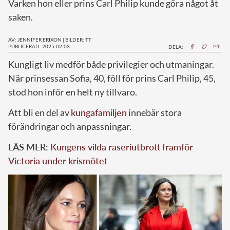
Varken hon eller prins Carl Philip kunde göra något åt
saken.
AV: JENNIFER ERIXON
|
BILDER: TT
PUBLICERAD: 2025-02-03
DELA:
Kungligt liv medför både privilegier och utmaningar.
När prinsessan Sofia, 40, föll för prins Carl Philip, 45,
stod hon inför en helt ny tillvaro.
Att bli en del av
kungafamiljen
innebär stora
förändringar och anpassningar.
LÄS MER:
Kungens vilda raseriutbrott framför
Victoria under krismötet