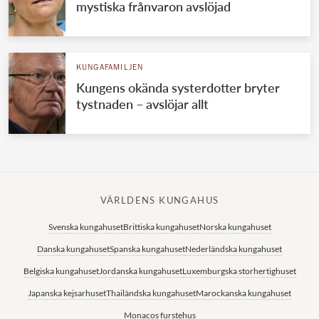
mystiska frånvaron avslöjad
KUNGAFAMILJEN
Kungens okända systerdotter bryter
tystnaden – avslöjar allt
VÄRLDENS KUNGAHUS
Svenska kungahuset
Brittiska kungahuset
Norska kungahuset
Danska kungahuset
Spanska kungahuset
Nederländska kungahuset
Belgiska kungahuset
Jordanska kungahuset
Luxemburgska storhertighuset
Japanska kejsarhuset
Thailändska kungahuset
Marockanska kungahuset
Monacos furstehus