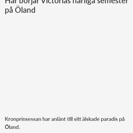
Här börjar Victorias härliga semester
på Öland
Norska kungahuset
Danska kungahuset
Spanska kungahuset
Nederländska kungahuset
Belgiska kungahuset
Jordanska kungahuset
Luxemburgska storhertighuset
Japanska kejsarhuset
Thailändska kungahuset
Marockanska kungahuset
Monacos furstehus
Kronprinsessan har anlänt till sitt älskade paradis på
Öland.