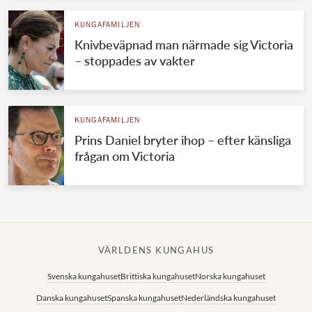
KUNGAFAMILJEN
Knivbeväpnad man närmade sig Victoria
– stoppades av vakter
KUNGAFAMILJEN
Prins Daniel bryter ihop – efter känsliga
frågan om Victoria
VÄRLDENS KUNGAHUS
Svenska kungahuset
Brittiska kungahuset
Norska kungahuset
Danska kungahuset
Spanska kungahuset
Nederländska kungahuset