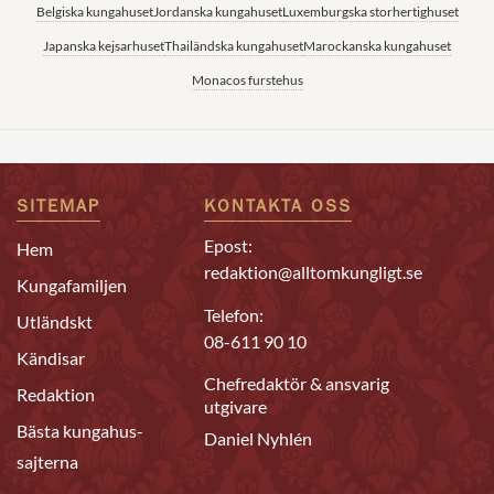
Belgiska kungahuset
Jordanska kungahuset
Luxemburgska storhertighuset
Japanska kejsarhuset
Thailändska kungahuset
Marockanska kungahuset
Monacos furstehus
SITEMAP
KONTAKTA OSS
Epost:
Hem
redaktion@alltomkungligt.se
Kungafamiljen
Telefon:
Utländskt
08-611 90 10
Kändisar
Chefredaktör & ansvarig
Redaktion
utgivare
Bästa kungahus-
Daniel Nyhlén
sajterna