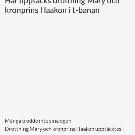
Här upptäcks drottning Mary och
kronprins Haakon i t-banan
Norska kungahuset
Danska kungahuset
Spanska kungahuset
Nederländska kungahuset
Belgiska kungahuset
Jordanska kungahuset
Luxemburgska storhertighuset
Japanska kejsarhuset
Thailändska kungahuset
Marockanska kungahuset
Monacos furstehus
Många trodde inte sina ögon.
Drottning Mary och kronprins Haakon upptäcktes i