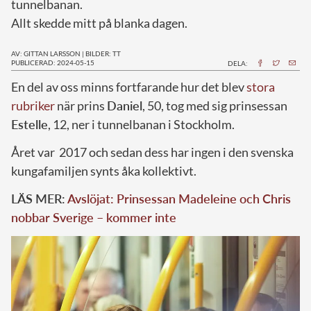
tunnelbanan.
Allt skedde mitt på blanka dagen.
AV: GITTAN LARSSON
|
BILDER: TT
PUBLICERAD: 2024-05-15
DELA:
E
n del av oss minns fortfarande hur det blev
stora
rubriker
när prins
Daniel
, 50, tog med sig prinsessan
Estelle
, 12, ner i tunnelbanan i Stockholm.
Året var 2017 och sedan dess har ingen i den svenska
kungafamiljen synts åka kollektivt.
LÄS MER:
Avslöjat: Prinsessan Madeleine och Chris
nobbar Sverige – kommer inte