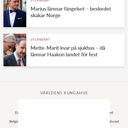
UTLÄNDSKT
Marius lämnar fängelset – beskedet
skakar Norge
UTLÄNDSKT
Mette-Marit kvar på sjukhus – då
lämnar Haakon landet för fest
VÄRLDENS KUNGAHUS
Svenska kungahuset
Brittiska kungahuset
Norska kungahuset
Danska kungahuset
Spanska kungahuset
Nederländska kungahuset
Belgiska kungahuset
Jordanska kungahuset
Luxemburgska storhertighuset