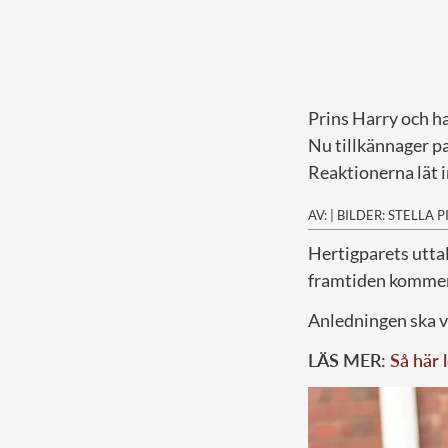
Prins Harry och h
Nu tillkännager pa
Reaktionerna lät i
AV:
|
BILDER: STELLA 
H
ertigparets uttal
framtiden kommer 
Anledningen ska va
LÄS MER:
Så här 