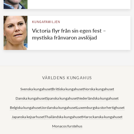
KUNGAFAMILJEN
Victoria flyr från sin egen fest –
mystiska frånvaron avslöjad
VÄRLDENS KUNGAHUS
Svenska kungahuset
Brittiska kungahuset
Norska kungahuset
Danska kungahuset
Spanska kungahuset
Nederländska kungahuset
Belgiska kungahuset
Jordanska kungahuset
Luxemburgska storhertighuset
Japanska kejsarhuset
Thailändska kungahuset
Marockanska kungahuset
Monacos furstehus