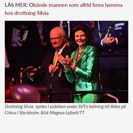
LÄS MER:
Okände mannen som alltid finns hemma
hos drottning Silvia
Drottning Silvia syntes i publiken under SVT:s hyllning till Abba på
Cirkus i Stockholm. Bild: Magnus Lejhall/TT