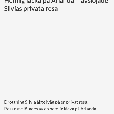
Hemlig läcka på Arlanda – avslöjade
Silvias privata resa
Norska kungahuset
Danska kungahuset
Spanska kungahuset
Nederländska kungahuset
Belgiska kungahuset
Jordanska kungahuset
Luxemburgska storhertighuset
Japanska kejsarhuset
Thailändska kungahuset
Marockanska kungahuset
Monacos furstehus
Drottning Silvia åkte iväg på en privat resa.
Resan avslöjades av en hemlig läcka på Arlanda.