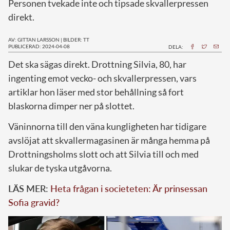
Personen tvekade inte och tipsade skvallerpressen
direkt.
AV: GITTAN LARSSON
|
BILDER: TT
PUBLICERAD: 2024-04-08
DELA:
D
et ska sägas direkt. Drottning Silvia, 80, har
ingenting emot vecko- och skvallerpressen, vars
artiklar hon läser med stor behållning så fort
blaskorna dimper ner på slottet.
Väninnorna till den väna kungligheten har tidigare
avslöjat att skvallermagasinen är många hemma på
Drottningsholms slott och att Silvia till och med
slukar de tyska utgåvorna.
LÄS MER:
Heta frågan i societeten: Är prinsessan
Sofia gravid?