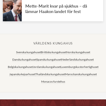
Mette-Marit kvar på sjukhus – då
lämnar Haakon landet för fest
VÄRLDENS KUNGAHUS
Svenska kungahuset
Brittiska kungahuset
Norska kungahuset
Danska kungahuset
Spanska kungahuset
Nederländska kungahuset
Belgiska kungahuset
Jordanska kungahuset
Luxemburgska storhertighuset
Japanska kejsarhuset
Thailändska kungahuset
Marockanska kungahuset
Monacos furstehus