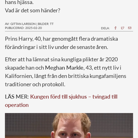
hans hjässa.
Vad är det som händer?
AV: GITTAN LARSSON
|
BILDER: TT
PUBLICERAD: 2025-02-20
DELA:
Prins Harry, 40, har genomgått flera dramatiska
förändringar i sitt liv under de senaste åren.
Efter att ha lämnat sina kungliga plikter år 2020
skapade han och
Meghan Markle
, 43, ett nytt liv i
Kalifornien, långt från den brittiska kungafamiljens
traditioner och protokoll.
LÄS MER:
Kungen förd till sjukhus – tvingad till
operation