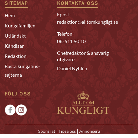
SITEMAP
KONTAKTA OSS
Epost:
Hem
redaktion@alltomkungligt.se
Kungafamiljen
Telefon:
Utländskt
08-611 90 10
Kändisar
Chefredaktör & ansvarig
Redaktion
utgivare
Bästa kungahus-
Daniel Nyhlén
sajterna
FÖLJ OSS
|
|
Sponsrat
Tipsa oss
Annonsera