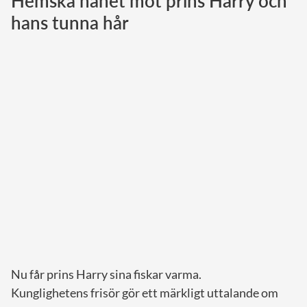
Hemska hånet mot prins Harry och
hans tunna hår
Norska kungahuset
Danska kungahuset
Spanska kungahuset
Nederländska kungahuset
Belgiska kungahuset
Jordanska kungahuset
Luxemburgska storhertighuset
Japanska kejsarhuset
Thailändska kungahuset
Marockanska kungahuset
Monacos furstehus
Nu får prins Harry sina fiskar varma.
Kunglighetens frisör gör ett märkligt uttalande om