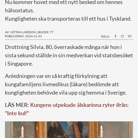
Nu kommer hovet med ett nytt besked om hennes
hälsostatus.
Kungligheten ska transporteras till ett hus i Tyskland.
AV: GITTAN LARSSON
|
BILDER: TT
PUBLICERAD: 2024-11-22
DELA:
D
rottning Silvia, 80, överraskade många när hon i
sista sekund ställde in sin medverkan vid statsbesöket
i Singapore.
Anledningen var en så kraftig förkylning att
kungafamiljens livmedikus (läkare) bedömde att
kungligheten behövde vila upp sig hemma i Sverige.
LÄS MER:
Kungens utpekade älskarinna ryter ifrån:
”Inte kul!”