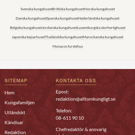
Svenska kungahuset
Brittiska kungahuset
Norska kungahuset
Danska kungahuset
Spanska kungahuset
Nederländska kungahuset
Belgiska kungahuset
Jordanska kungahuset
Luxemburgska storhertighuset
Japanska kejsarhuset
Thailändska kungahuset
Marockanska kungahuset
Monacos furstehus
SITEMAP
KONTAKTA OSS
Epost:
Hem
redaktion@alltomkungligt.se
Kungafamiljen
Telefon:
Utländskt
08-611 90 10
Kändisar
Chefredaktör & ansvarig
Redaktion