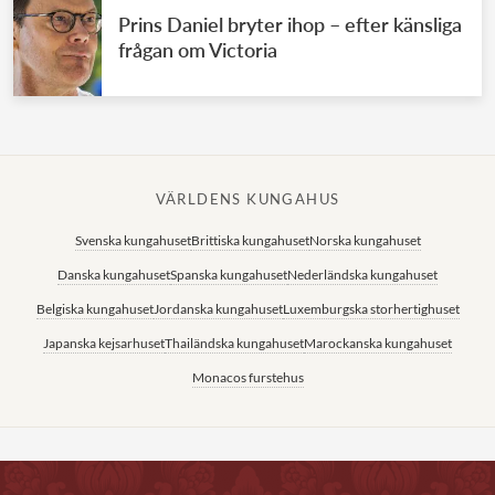
Prins Daniel bryter ihop – efter känsliga
frågan om Victoria
VÄRLDENS KUNGAHUS
Svenska kungahuset
Brittiska kungahuset
Norska kungahuset
Danska kungahuset
Spanska kungahuset
Nederländska kungahuset
Belgiska kungahuset
Jordanska kungahuset
Luxemburgska storhertighuset
Japanska kejsarhuset
Thailändska kungahuset
Marockanska kungahuset
Monacos furstehus