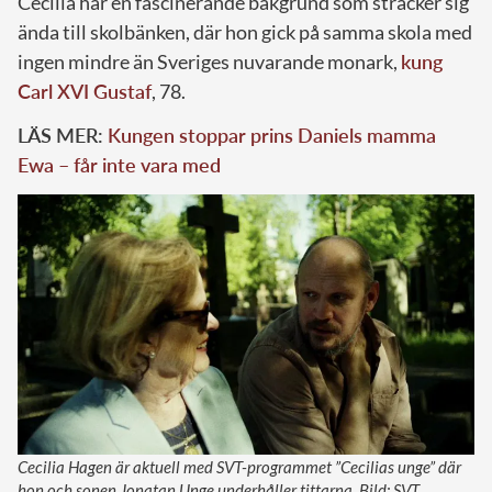
Cecilia har en fascinerande bakgrund som sträcker sig
ända till skolbänken, där hon gick på samma skola med
ingen mindre än Sveriges nuvarande monark,
kung
Carl XVI Gustaf
, 78.
LÄS MER:
Kungen stoppar prins Daniels mamma
Ewa – får inte vara med
Cecilia Hagen är aktuell med SVT-programmet ”Cecilias unge” där
hon och sonen Jonatan Unge underhåller tittarna. Bild: SVT