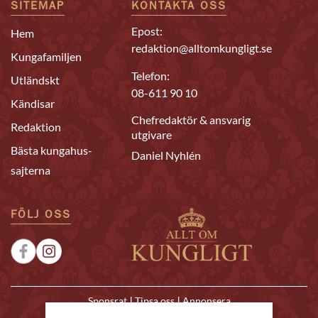
SITEMAP
KONTAKTA OSS
Epost:
Hem
redaktion@alltomkungligt.se
Kungafamiljen
Telefon:
Utländskt
08-611 90 10
Kändisar
Chefredaktör & ansvarig
Redaktion
utgivare
Bästa kungahus-
Daniel Nyhlén
sajterna
FÖLJ OSS
|
|
Sponsrat
Tipsa oss
Annonsera