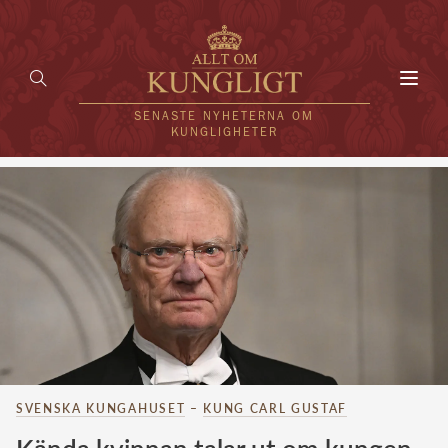
Toggl
navig
SENASTE NYHETERNA OM
KUNGLIGHETER
HEM
KUNGAFAMILJEN
UTLÄNDSKT
KÄNDISAR
VÄRLDENS KUNGAHUS
SVENSKA KUNGAHUSET
–
KUNG CARL GUSTAF
Svenska kungahuset
REDAKTION
Brittiska kungahuset