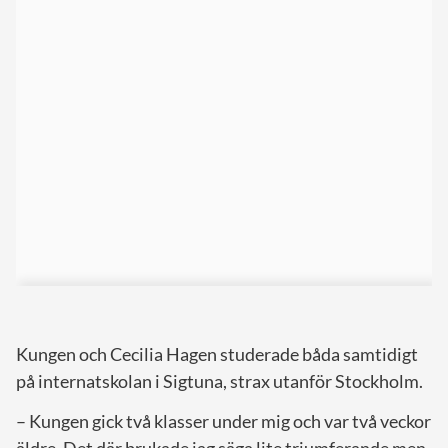
Kungen och Cecilia Hagen studerade båda samtidigt
på internatskolan i Sigtuna, strax utanför Stockholm.
– Kungen gick två klasser under mig och var två veckor
äldre. Det där brukade jag säga lite triumferande men