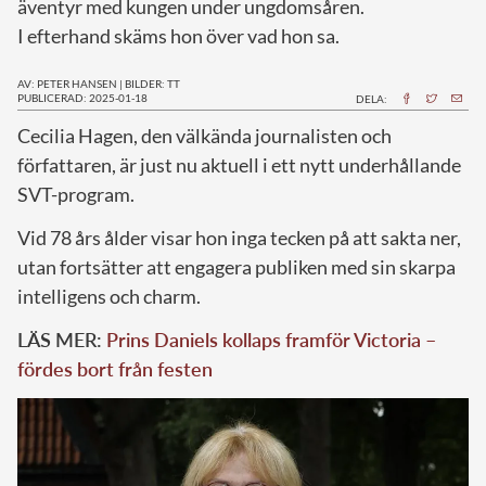
äventyr med kungen under ungdomsåren.
I efterhand skäms hon över vad hon sa.
AV: PETER HANSEN
|
BILDER: TT
PUBLICERAD: 2025-01-18
DELA:
Cecilia Hagen, den välkända journalisten och
författaren, är just nu aktuell i ett nytt underhållande
SVT-program.
Vid 78 års ålder visar hon inga tecken på att sakta ner,
utan fortsätter att engagera publiken med sin skarpa
intelligens och charm.
LÄS MER:
Prins Daniels kollaps framför Victoria –
fördes bort från festen