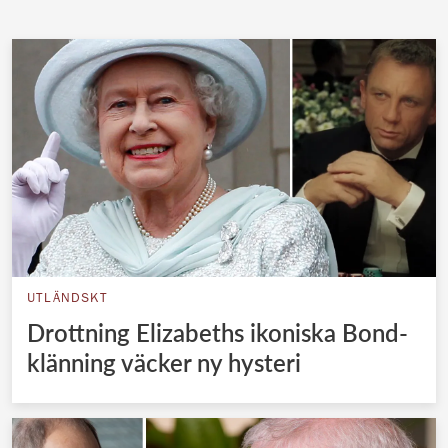
Norska kungahuset
Danska kungahuset
Spanska kungahuset
Nederländska kungahuset
Belgiska kungahuset
Jordanska kungahuset
Luxemburgska storhertighuset
Japanska kejsarhuset
UTLÄNDSKT
Thailändska kungahuset
Drottning Elizabeths ikoniska Bond-
Marockanska kungahuset
klänning väcker ny hysteri
Monacos furstehus