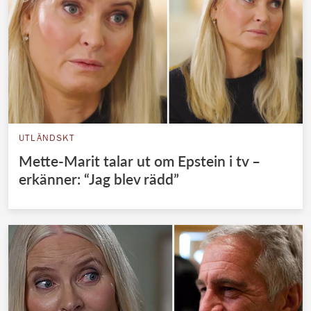
UTLÄNDSKT
Mette-Marit talar ut om Epstein i tv –
erkänner: “Jag blev rädd”