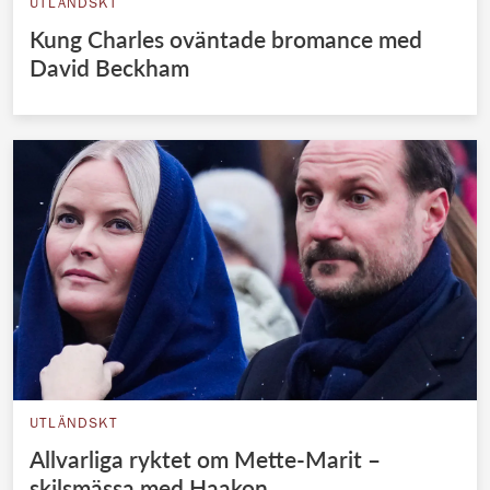
UTLÄNDSKT
Kung Charles oväntade bromance med
David Beckham
UTLÄNDSKT
Allvarliga ryktet om Mette-Marit –
skilsmässa med Haakon