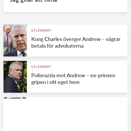
UTLÄNDSKT
Kung Charles överger Andrew – vägrar
betala för advokaterna
UTLÄNDSKT
Polisrazzia mot Andrew – ex-prinsen
gripen i sitt eget hem
UTLÄNDSKT
Pappans raseri mot Marius Borg Høiby
– öga mot öga i rätten