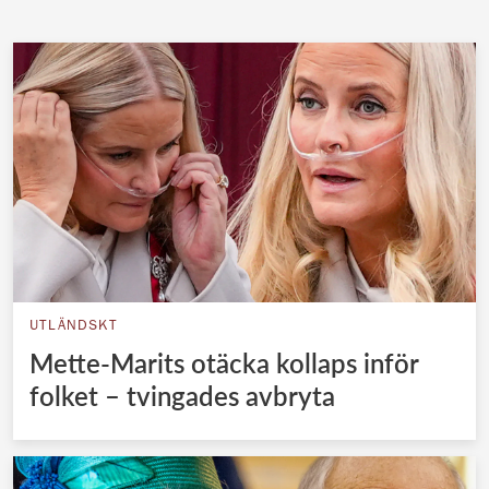
Norska kungahuset
Danska kungahuset
Spanska kungahuset
Nederländska kungahuset
Belgiska kungahuset
Jordanska kungahuset
Luxemburgska storhertighuset
Japanska kejsarhuset
UTLÄNDSKT
Thailändska kungahuset
Mette-Marits otäcka kollaps inför
Marockanska kungahuset
folket – tvingades avbryta
Monacos furstehus