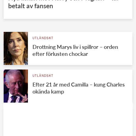
betalt av fansen
UTLÄNDSKT
Drottning Marys liv i spillror – orden
efter förlusten chockar
UTLÄNDSKT
Efter 21 år med Camilla – kung Charles
okända kamp
UTLÄNDSKT
Prins Harry stäms – storbråket om
prinsessan Dianas arv