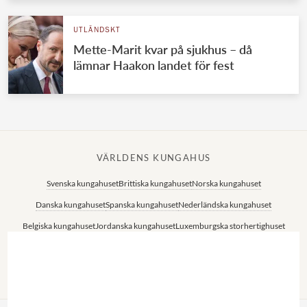
UTLÄNDSKT
Mette-Marit kvar på sjukhus – då
lämnar Haakon landet för fest
VÄRLDENS KUNGAHUS
Svenska kungahuset
Brittiska kungahuset
Norska kungahuset
Danska kungahuset
Spanska kungahuset
Nederländska kungahuset
Belgiska kungahuset
Jordanska kungahuset
Luxemburgska storhertighuset
Japanska kejsarhuset
Thailändska kungahuset
Marockanska kungahuset
Monacos furstehus