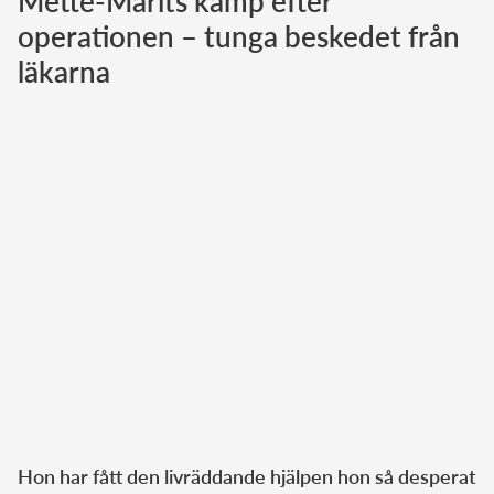
Mette-Marits kamp efter
operationen – tunga beskedet från
Norska kungahuset
läkarna
Danska kungahuset
Spanska kungahuset
Nederländska kungahuset
Belgiska kungahuset
Jordanska kungahuset
Luxemburgska storhertighuset
Japanska kejsarhuset
Thailändska kungahuset
Marockanska kungahuset
Monacos furstehus
Hon har fått den livräddande hjälpen hon så desperat