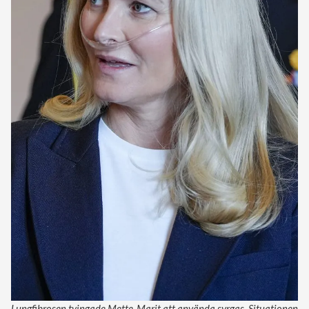
Lungfibrosen tvingade Mette-Marit att använda syrgas. Situationen