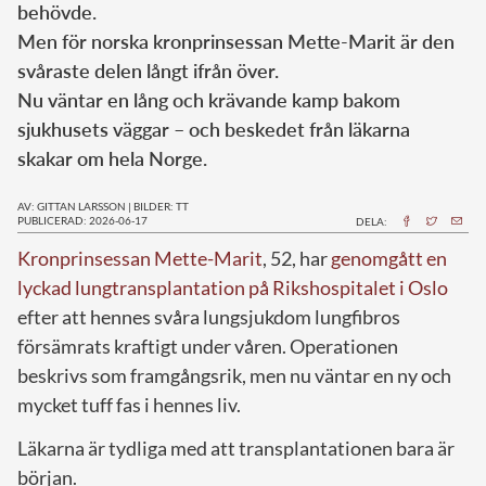
behövde.
Men för norska kronprinsessan Mette-Marit är den
svåraste delen långt ifrån över.
Nu väntar en lång och krävande kamp bakom
sjukhusets väggar – och beskedet från läkarna
skakar om hela Norge.
AV: GITTAN LARSSON
|
BILDER: TT
PUBLICERAD: 2026-06-17
DELA:
Kronprinsessan Mette-Marit
, 52, har
genomgått en
lyckad lungtransplantation på Rikshospitalet i Oslo
efter att hennes svåra lungsjukdom lungfibros
försämrats kraftigt under våren. Operationen
beskrivs som framgångsrik, men nu väntar en ny och
mycket tuff fas i hennes liv.
Läkarna är tydliga med att transplantationen bara är
början.