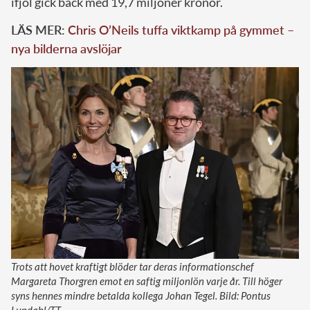
ifjol gick back med 19,7 miljoner kronor.
LÄS MER:
Chris O’Neils tuffa viktkamp på gymmet –
nya bilderna avslöjar
Trots att hovet kraftigt blöder tar deras informationschef
Margareta Thorgren emot en saftig miljonlön varje år. Till höger
syns hennes mindre betalda kollega Johan Tegel. Bild: Pontus