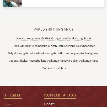
VÄRLDENS KUNGAHUS
Svenska kungahuset
Brittiska kungahuset
Norska kungahuset
Danska kungahuset
Spanska kungahuset
Nederländska kungahuset
Belgiska kungahuset
Jordanska kungahuset
Luxemburgska storhertighuset
Japanska kejsarhuset
Thailändska kungahuset
Marockanska kungahuset
Monacos furstehus
SITEMAP
KONTAKTA OSS
Epost:
Hem