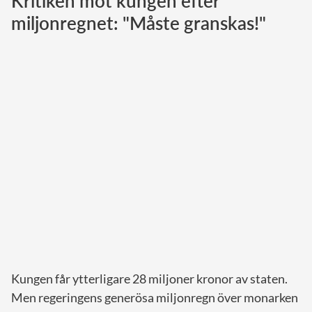
Kritiken mot kungen efter
miljonregnet: "Måste granskas!"
Norska kungahuset
Danska kungahuset
Spanska kungahuset
Nederländska kungahuset
Belgiska kungahuset
Jordanska kungahuset
Luxemburgska storhertighuset
Japanska kejsarhuset
Thailändska kungahuset
Marockanska kungahuset
Monacos furstehus
Kungen får ytterligare 28 miljoner kronor av staten.
Men regeringens generösa miljonregn över monarken