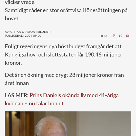
väcker vrede.
Samtidigt råder en stor orättvisa i lönesättningen på
hovet.
AV: GITTAN LARSSON
|
BILDER: TT
PUBLICERAD: 2024-09-20
DELA:
E
nligt regeringens nya höstbudget framgår det att
Kungliga hov- och slottsstaten får 190,46 miljoner
kronor.
Det är en ökning med drygt 28 miljoner kronor från
året innan
LÄS MER:
Prins Daniels okända liv med 41-åriga
kvinnan – nu talar hon ut