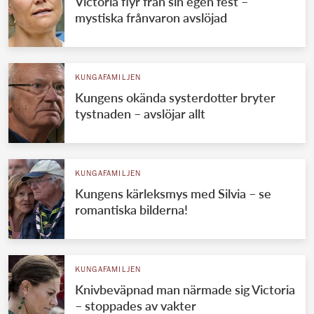
Victoria flyr från sin egen fest –
mystiska frånvaron avslöjad
KUNGAFAMILJEN
Kungens okända systerdotter bryter
tystnaden – avslöjar allt
KUNGAFAMILJEN
Kungens kärleksmys med Silvia – se
romantiska bilderna!
KUNGAFAMILJEN
Knivbeväpnad man närmade sig Victoria
– stoppades av vakter