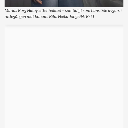
Marius Borg Høiby sitter häktad – samtidigt som hans öde avgörs i
rättegången mot honom. Bild: Heiko Junge/NTB/TT