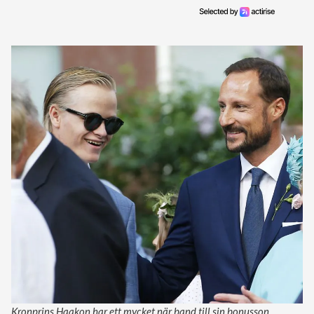
Kronprins Haakon har ett mycket när band till sin bonusson