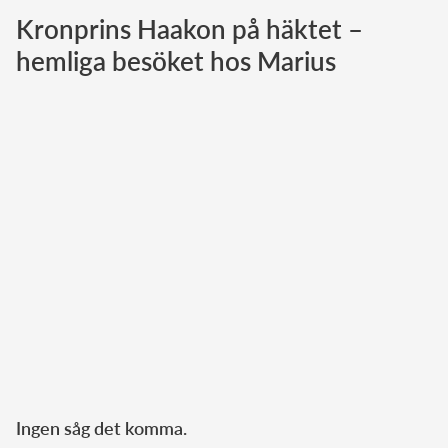
Kronprins Haakon på häktet –
Norska kungahuset
hemliga besöket hos Marius
Danska kungahuset
Spanska kungahuset
Nederländska kungahuset
Belgiska kungahuset
Jordanska kungahuset
Luxemburgska storhertighuset
Japanska kejsarhuset
Thailändska kungahuset
Marockanska kungahuset
Monacos furstehus
Ingen såg det komma.