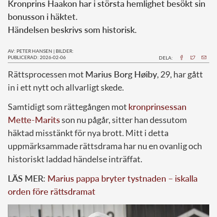
Kronprins Haakon har i största hemlighet besökt sin
bonusson i häktet.
Händelsen beskrivs som historisk.
AV: PETER HANSEN
|
BILDER:
PUBLICERAD: 2026-02-06
DELA:
Rättsprocessen mot
Marius Borg Høiby
, 29, har gått
in i ett nytt och allvarligt skede.
Samtidigt som rättegången mot
kronprinsessan
Mette-Marits
son nu pågår, sitter han dessutom
häktad misstänkt för nya brott. Mitt i detta
uppmärksammade rättsdrama har nu en ovanlig och
historiskt laddad händelse inträffat.
LÄS MER:
Marius pappa bryter tystnaden – iskalla
orden före rättsdramat