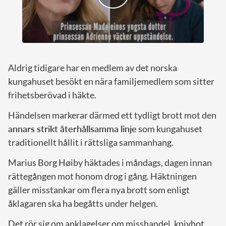
Aldrig tidigare har en medlem av det norska
kungahuset besökt en nära familjemedlem som sitter
frihetsberövad i häkte.
Händelsen markerar därmed ett tydligt brott mot den
annars strikt återhållsamma linje
som kungahuset
traditionellt hållit i rättsliga sammanhang.
Marius Borg Høiby häktades i måndags, dagen innan
rättegången mot honom drog i gång. Häktningen
gäller misstankar om flera nya brott som enligt
åklagaren ska ha begåtts under helgen.
Det rör sig om anklagelser om misshandel, knivhot