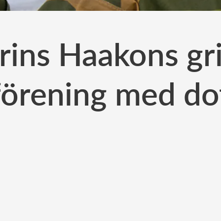
rins Haakons gr
förening med do