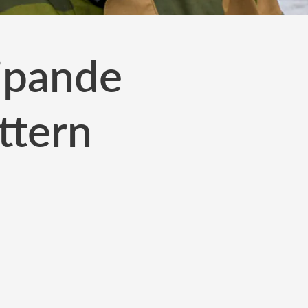
ipande
ttern