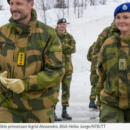
kte prinsessan Ingrid Alexandra. Bild: Heiko Junge/NTB/TT