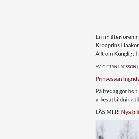
En fin återföreni
Kronprins Haakon 
Allt om Kungligt h
AV: GITTAN LARSSON
Prinsessan Ingrid
På fredag gör hon 
yrkesutbildning ti
LÄS MER:
Nya bil