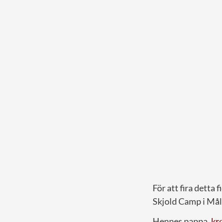
För att fira detta
Skjold Camp i Mål
Hennes pappa,
kr