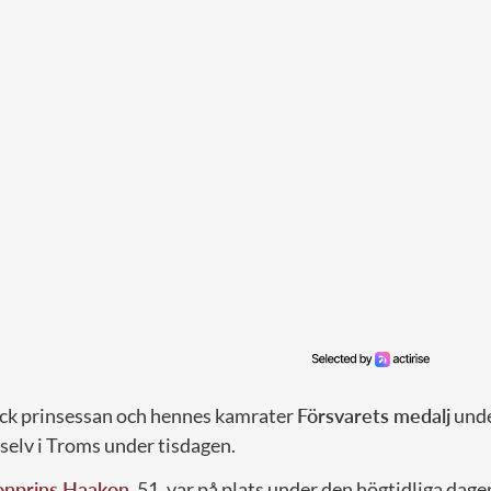
 fick prinsessan och hennes kamrater
Försvarets medalj
unde
selv i Troms under tisdagen.
onprins Haakon
, 51, var på plats under den högtidliga dagen