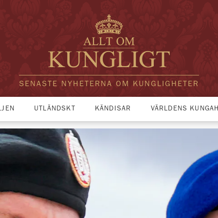
SENASTE NYHETERNA OM KUNGLIGHETER
LJEN
UTLÄNDSKT
KÄNDISAR
VÄRLDENS KUNGA