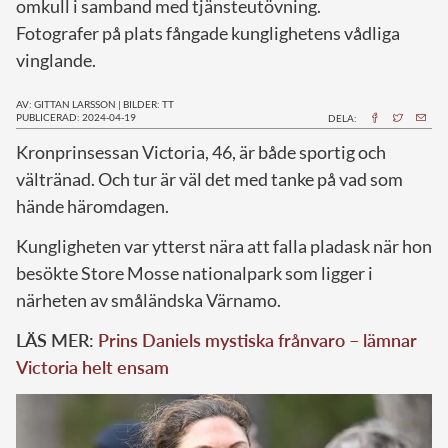
omkull i samband med tjänsteutövning.
Fotografer på plats fångade kunglighetens vådliga
vinglande.
AV: GITTAN LARSSON
|
BILDER: TT
PUBLICERAD: 2024-04-19
DELA:
K
ronprinsessan Victoria, 46, är både sportig och
vältränad. Och tur är väl det med tanke på vad som
hände häromdagen.
Kungligheten var ytterst nära att falla pladask när hon
besökte Store Mosse nationalpark som ligger i
närheten av småländska Värnamo.
LÄS MER:
Prins Daniels mystiska frånvaro – lämnar
Victoria helt ensam