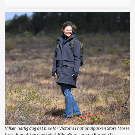
Vilken härlig dag det blev för Victoria i nationalparken Store Mosse
trots dramatiken med fallet. Bild: Björn Larsson Rosvall/TT