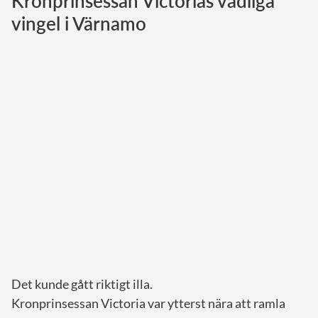
Kronprinsessan Victorias vådliga
vingel i Värnamo
Norska kungahuset
Danska kungahuset
Spanska kungahuset
Nederländska kungahuset
Belgiska kungahuset
Jordanska kungahuset
Luxemburgska storhertighuset
Japanska kejsarhuset
Thailändska kungahuset
Marockanska kungahuset
Monacos furstehus
Det kunde gått riktigt illa.
Kronprinsessan Victoria var ytterst nära att ramla