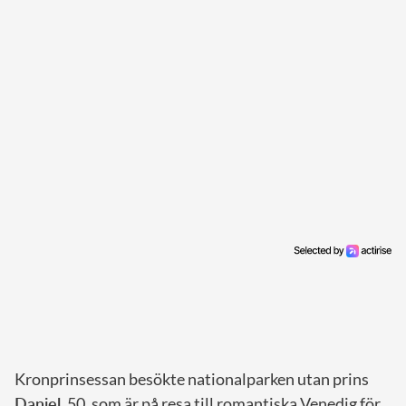
Kronprinsessan besökte nationalparken utan prins
Daniel
, 50, som är på resa till romantiska Venedig för