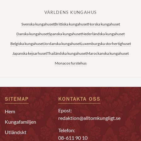
VÄRLDENS KUNGAHUS
Svenska kungahuset
Brittiska kungahuset
Norska kungahuset
Danska kungahuset
Spanska kungahuset
Nederländska kungahuset
Belgiska kungahuset
Jordanska kungahuset
Luxemburgska storhertighuset
Japanska kejsarhuset
Thailändska kungahuset
Marockanska kungahuset
Monacos furstehus
SITEMAP
KONTAKTA OSS
Epost:
Hem
redaktion@alltomkungligt.se
Kungafamiljen
Telefon:
Utländskt
08-611 90 10