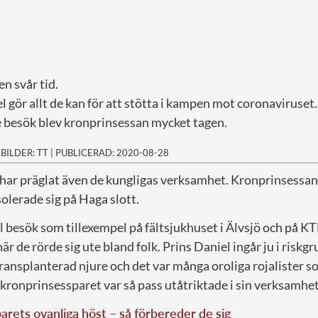
en svår tid.
l gör allt de kan för att stötta i kampen mot coronaviruset.
e besök blev kronprinsessan mycket tagen.
|
BILDER: TT
|
PUBLICERAD: 2020-08-28
r präglat även de kungligas verksamhet. Kronprinsessan V
solerade sig på Haga slott.
l besök som tillexempel på fältsjukhuset i Älvsjö och på 
när de rörde sig ute bland folk. Prins Daniel ingår ju i ris
transplanterad njure och det var många oroliga rojalister 
kronprinsessparet var så pass utåtriktade i sin verksamhet 
rets ovanliga höst – så förbereder de sig