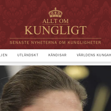
SENASTE NYHETERNA OM KUNGLIGHETER
LJEN
UTLÄNDSKT
KÄNDISAR
VÄRLDENS KUNGA