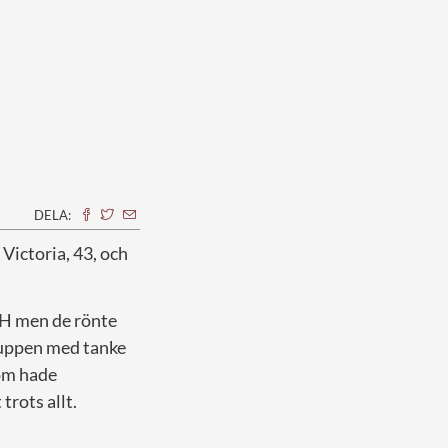
DELA:
ictoria, 43, och
KTH men de rönte
kgruppen med tanke
som hade
trots allt.