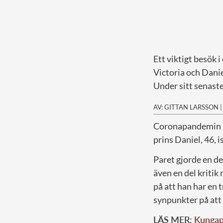
Ett viktigt besök i 
Victoria och Danie
Under sitt senast
AV: GITTAN LARSSON
C
oronapandemin ha
prins Daniel, 46, i
Paret gjorde en de
även en del kritik 
på att han har en 
synpunkter på att 
LÄS MER:
Kungapa