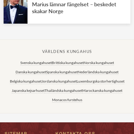
Marius lämnar fängelset – beskedet
skakar Norge
VÄRLDENS KUNGAHUS
Svenska kungahuset
Brittiska kungahuset
Norska kungahuset
Danska kungahuset
Spanska kungahuset
Nederländska kungahuset
Belgiska kungahuset
Jordanska kungahuset
Luxemburgska storhertighuset
Japanska kejsarhuset
Thailändska kungahuset
Marockanska kungahuset
Monacos furstehus