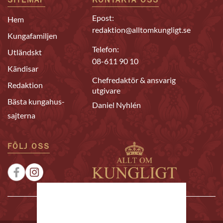
SITEMAP
KONTAKTA OSS
Epost:
Hem
redaktion@alltomkungligt.se
Kungafamiljen
Telefon:
Utländskt
08-611 90 10
Kändisar
Chefredaktör & ansvarig
Redaktion
utgivare
Bästa kungahus-
Daniel Nyhlén
sajterna
FÖLJ OSS
|
|
Sponsrat
Tipsa oss
Annonsera