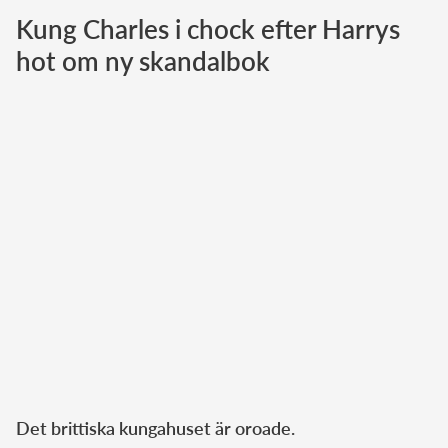
Kung Charles i chock efter Harrys
Norska kungahuset
hot om ny skandalbok
Danska kungahuset
Spanska kungahuset
Nederländska kungahuset
Belgiska kungahuset
Jordanska kungahuset
Luxemburgska storhertighuset
Japanska kejsarhuset
Thailändska kungahuset
Marockanska kungahuset
Monacos furstehus
Det brittiska kungahuset är oroade.