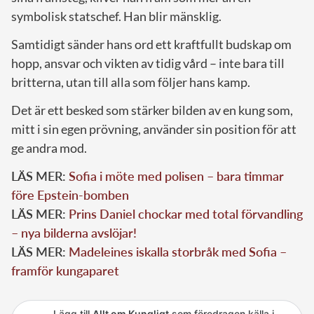
symbolisk statschef. Han blir mänsklig.
Samtidigt sänder hans ord ett kraftfullt budskap om
hopp, ansvar och vikten av tidig vård – inte bara till
britterna, utan till alla som följer hans kamp.
Det är ett besked som stärker bilden av en kung som,
mitt i sin egen prövning, använder sin position för att
ge andra mod.
LÄS MER:
Sofia i möte med polisen – bara timmar
före Epstein-bomben
LÄS MER:
Prins Daniel chockar med total förvandling
– nya bilderna avslöjar!
LÄS MER:
Madeleines iskalla storbråk med Sofia –
framför kungaparet
Lägg till
Allt om Kungligt
som föredragen källa i