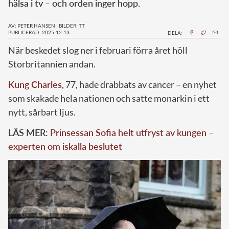
hälsa i tv – och orden inger hopp.
AV: PETER HANSEN
|
BILDER: TT
PUBLICERAD: 2025-12-13
DELA:
När beskedet slog ner i februari förra året höll
Storbritannien andan.
Kung Charles
, 77, hade drabbats av cancer – en nyhet
som skakade hela nationen och satte monarkin i ett
nytt, sårbart ljus.
LÄS MER:
Prinsessan Sofia helt utfryst av kungen –
experten om iskalla beslutet