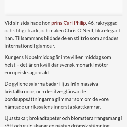
Vid sin sida hade hon
prins Carl Philip
, 46, rakryggad
och stilig i frack, och maken Chris O’Neill, lika elegant
han. Tillsammans bildade de en stiltrio som andades
internationell glamour.
Kungens Nobelmiddag är inte vilken middag som
helst – det är en kväll där svensk monarki möter
europeisk sagoprakt.
De gyllene salarna badar i ljus
från massiva
kristallkronor
, och de silverglänsande
bordsuppsättningarna glimmar som om de vore
hämtade ur rikssalens innersta skattkamrar.
Ljusstakar, brokadtapeter och blomsterarrangemang i
rött och guld skapar en nästan drömsk stämning.