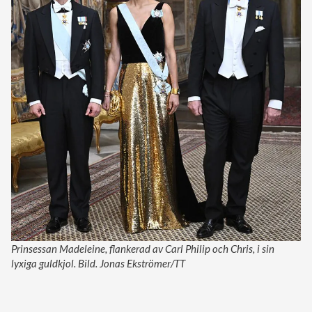
Prinsessan Madeleine, flankerad av Carl Philip och Chris, i sin
lyxiga guldkjol. Bild. Jonas Ekströmer/TT