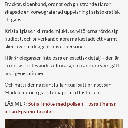
Frackar, sidenband, ordnar och gnistrande tiaror
skapade
en koreograferad uppvisning
i aristokratisk
elegans.
Kristallglasen klirrade mjukt, servitörerna rörde sig
ljudlöst, och silverkandelabrarna kastade ett varmt
sken över middagens huvudpersoner.
Här är elegansen inte bara en estetisk detalj – den är
en del av ett levande kulturarv, en tradition som gått i
arv i generationer.
Och mitt i denna glansfulla ritual satt prinsessan
Madeleine och glänste ikapp med historien.
LÄS MER:
Sofia i möte med polisen – bara timmar
innan Epstein-bomben