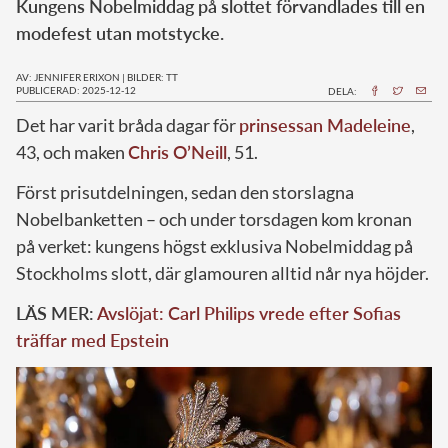
Kungens Nobelmiddag på slottet förvandlades till en
modefest utan motstycke.
AV: JENNIFER ERIXON
|
BILDER: TT
PUBLICERAD: 2025-12-12
DELA:
Det har varit bråda dagar för
prinsessan Madeleine
,
43, och maken
Chris O’Neill
, 51.
Först prisutdelningen, sedan den storslagna
Nobelbanketten – och under torsdagen kom kronan
på verket: kungens högst exklusiva Nobelmiddag på
Stockholms slott, där glamouren alltid når nya höjder.
LÄS MER:
Avslöjat: Carl Philips vrede efter Sofias
träffar med Epstein