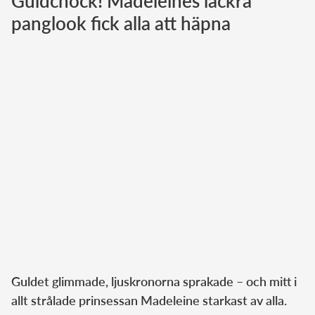
Guldchock! Madeleines läckra
panglook fick alla att häpna
Norska kungahuset
Danska kungahuset
Spanska kungahuset
Nederländska kungahuset
Belgiska kungahuset
Jordanska kungahuset
Luxemburgska storhertighuset
Japanska kejsarhuset
Thailändska kungahuset
Marockanska kungahuset
Monacos furstehus
Guldet glimmade, ljuskronorna sprakade – och mitt i
allt strålade prinsessan Madeleine starkast av alla.