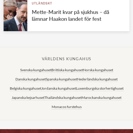
UTLÄNDSKT
Mette-Marit kvar på sjukhus – då
lämnar Haakon landet för fest
VÄRLDENS KUNGAHUS
Svenska kungahuset
Brittiska kungahuset
Norska kungahuset
Danska kungahuset
Spanska kungahuset
Nederländska kungahuset
Belgiska kungahuset
Jordanska kungahuset
Luxemburgska storhertighuset
Japanska kejsarhuset
Thailändska kungahuset
Marockanska kungahuset
Monacos furstehus