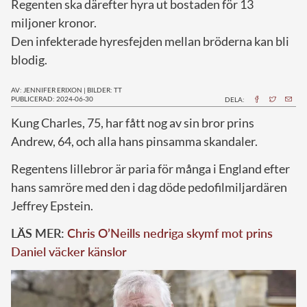
Regenten ska därefter hyra ut bostaden för 13
miljoner kronor.
Den infekterade hyresfejden mellan bröderna kan bli
blodig.
AV: JENNIFER ERIXON
|
BILDER: TT
PUBLICERAD: 2024-06-30
DELA:
K
ung Charles, 75, har fått nog av sin bror prins
Andrew, 64, och alla hans pinsamma skandaler.
Regentens lillebror är paria för många i England efter
hans samröre med den i dag döde pedofilmiljardären
Jeffrey Epstein.
LÄS MER:
Chris O’Neills nedriga skymf mot prins
Daniel väcker känslor