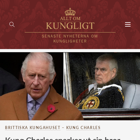
Toggl
navig
SENASTE NYHETERNA OM
KUNGLIGHETER
HEM
KUNGAFAMILJEN
UTLÄNDSKT
KÄNDISAR
VÄRLDENS KUNGAHUS
BRITTISKA KUNGAHUSET
–
KUNG CHARLES
Svenska kungahuset
REDAKTION
Brittiska kungahuset