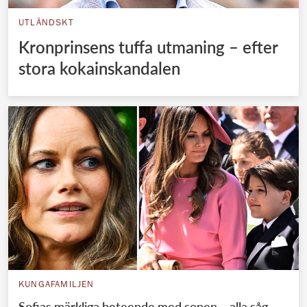
UTLÄNDSKT
Kronprinsens tuffa utmaning – efter
stora kokainskandalen
KUNGAFAMILJEN
Sofias märkliga beteende med sonen – alla såg