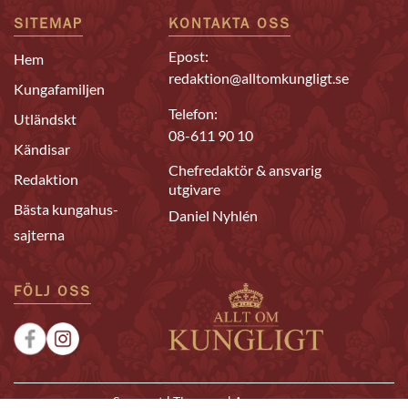
SITEMAP
KONTAKTA OSS
Epost:
Hem
redaktion@alltomkungligt.se
Kungafamiljen
Telefon:
Utländskt
08-611 90 10
Kändisar
Chefredaktör & ansvarig
Redaktion
utgivare
Bästa kungahus-
Daniel Nyhlén
sajterna
FÖLJ OSS
|
|
Sponsrat
Tipsa oss
Annonsera