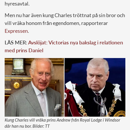
hyresavtal.
Men nu har även kung Charles tröttnat på sin bror och
vill vräka honom från egendomen, rapporterar
Expressen
.
LÄS MER:
Avslöjat: Victorias nya bakslag i relationen
med prins Daniel
Kung Charles vill vräka prins Andrew från Royal Lodge i Windsor
där han nu bor. Bilder: TT