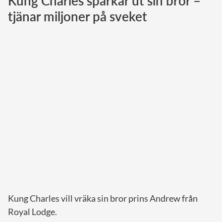
Kung Charles sparkar ut sin bror –
tjänar miljoner på sveket
Norska kungahuset
Danska kungahuset
Spanska kungahuset
Nederländska kungahuset
Belgiska kungahuset
Jordanska kungahuset
Luxemburgska storhertighuset
Japanska kejsarhuset
Thailändska kungahuset
Marockanska kungahuset
Monacos furstehus
Kung Charles vill vräka sin bror prins Andrew från
Royal Lodge.