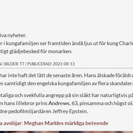
tiva nyheter.
er i kungafamiljen ser framtiden ändå ljus ut för kung Charl
tigt glädjebesked för monarken.
N
|
BILDER: TT
|
PUBLICERAD: 2023-08-13
har inte haft det lätt de senaste åren. Hans älskade föräldr
 samtidigt den engelska kungafamiljen av flera skandaler.
 otaliga och svekfulla angrepp på sin släkt har naturligtvis 
m hans lillebror prins
Andrews
, 63, pinsamma och högst o
dne pedofilmiljardären Jeffrey Epstein.
na avslöjar: Meghan Markles märkliga beteende