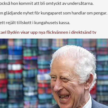
 också hon kommit att bli omtyckt av undersåtarna.
n glädjande nyhet för kungaparet som handlar om pengar.
tt rejält tillskott i kungahusets kassa.
el Bydén visar upp nya flickvännen i direktsänd tv