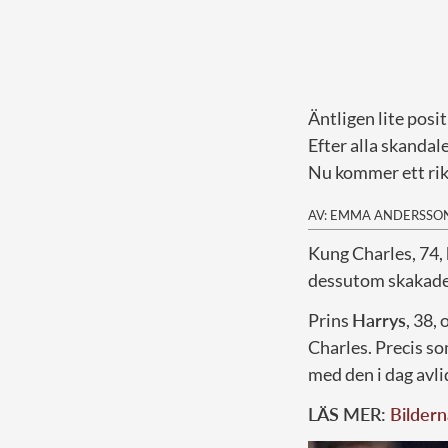
Äntligen lite posi
Efter alla skandal
Nu kommer ett rik
AV: EMMA ANDERSSO
K
ung Charles, 74, 
dessutom skakades
Prins
Harrys
, 38,
Charles. Precis so
med den i dag avli
LÄS MER:
Bilder