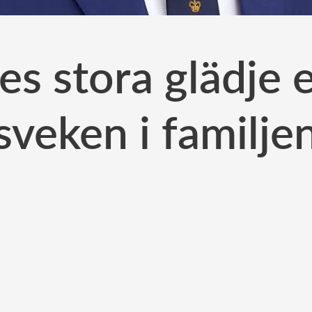
s stora glädje e
sveken i familje