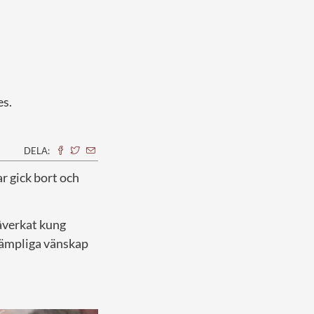
es.
DELA:
ar gick bort och
påverkat kung
lämpliga vänskap