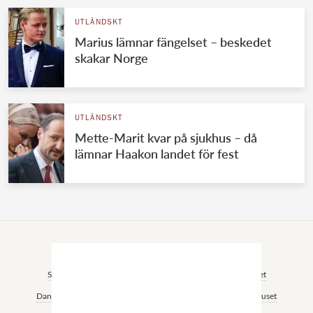
UTLÄNDSKT
Marius lämnar fängelset – beskedet
skakar Norge
UTLÄNDSKT
Mette-Marit kvar på sjukhus – då
lämnar Haakon landet för fest
VÄRLDENS KUNGAHUS
Svenska kungahuset
Brittiska kungahuset
Norska kungahuset
Danska kungahuset
Spanska kungahuset
Nederländska kungahuset