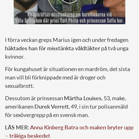
I förra veckan greps Marius igen och under fredagen
häktades han för misstänkta våldtäkter
på två unga
kvinnor.
För kungahuset är situationen en mardröm, det sista
man vill bli förknippade med är droger och
sexualbrott.
Dessutom är prinsessan
Märtha Louises
, 53, make,
amerikanen
Durek Verrett
, 49, i sin tur polisanmäld
för sexövergrepp på en svensk man.
LÄS MER:
Anna Kinberg Batra och maken bryter upp
– tråkiga beskedet