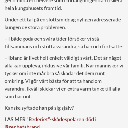
genomlida ett helvete som i förlängningen kan riskera
hela kungahusets framtid.
Under ett tal på en slottsmiddag nyligen adresserade
kungen de stora problemen.
– I både goda och svåra tider försöker vi stå
tillsammans och stötta varandra, sa han och fortsatte:
– Ibland är livet helt enkelt väldigt svårt. Det är något
alla kan uppleva, inklusive vår familj. När människor vi
tycker om inte mår bra så skadar det dem runt
omkring. Vi gör vårt bästa för att ta hand om
varandra. Ikväll skickar vi en extra varm tanke till alla
som har ont.
Kanske syftade han på sig själv?
LÄS MER
”Rederiet”-skådespelaren död i
lägenhetsbrand