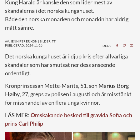
Kung Harald är kanske den som lider mest av
skandalerna i det norska kungahuset.
Både den norska monarken och monarkin har aldrig
mått sämre.
AV: JENNIFER ERIXON
|
BILDER: TT
PUBLICERAD: 2024-11-26
DELA:
D
et norska kungahuset är i djup kris efter allvarliga
skandaler som har smutsat ner dess anseende
ordentligt.
Kronprinsessan Mette-Marits, 51, son
Marius Borg
Høiby
, 27, greps av polisen i augusti och är misstänkt
för misshandel av en flera unga kvinnor.
LÄS MER:
Omskakande besked till gravida Sofia och
prins Carl Philip