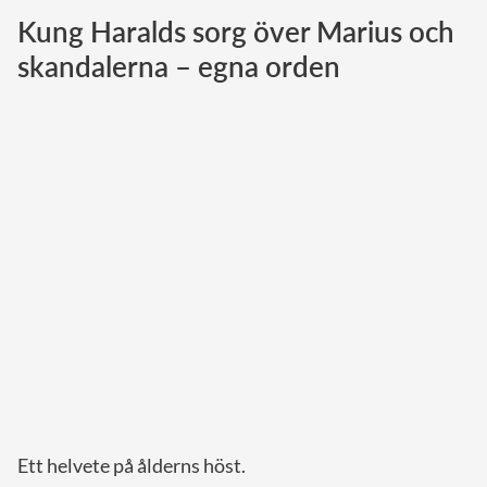
Kung Haralds sorg över Marius och
Norska kungahuset
skandalerna – egna orden
Danska kungahuset
Spanska kungahuset
Nederländska kungahuset
Belgiska kungahuset
Jordanska kungahuset
Luxemburgska storhertighuset
Japanska kejsarhuset
Thailändska kungahuset
Marockanska kungahuset
Monacos furstehus
Ett helvete på ålderns höst.