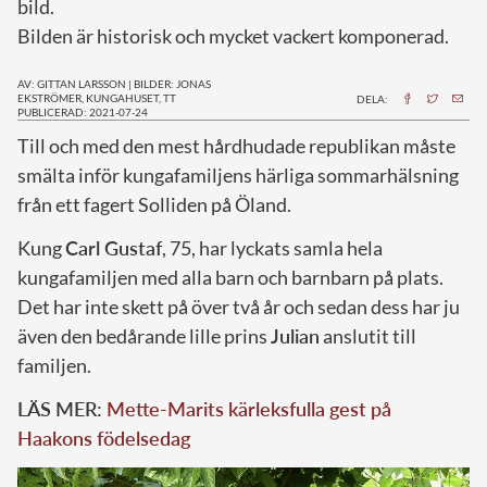
bild.
Bilden är historisk och mycket vackert komponerad.
AV: GITTAN LARSSON
|
BILDER: JONAS
EKSTRÖMER, KUNGAHUSET, TT
DELA:
PUBLICERAD: 2021-07-24
T
ill och med den mest hårdhudade republikan måste
smälta inför kungafamiljens härliga sommarhälsning
från ett fagert Solliden på Öland.
Kung
Carl Gustaf
, 75, har lyckats samla hela
kungafamiljen med alla barn och barnbarn på plats.
Det har inte skett på över två år och sedan dess har ju
även den bedårande lille prins
Julian
anslutit till
familjen.
LÄS MER:
Mette-Marits kärleksfulla gest på
Haakons födelsedag