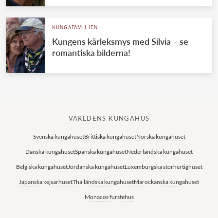
KUNGAFAMILJEN
Kungens kärleksmys med Silvia – se
romantiska bilderna!
VÄRLDENS KUNGAHUS
Svenska kungahuset
Brittiska kungahuset
Norska kungahuset
Danska kungahuset
Spanska kungahuset
Nederländska kungahuset
Belgiska kungahuset
Jordanska kungahuset
Luxemburgska storhertighuset
Japanska kejsarhuset
Thailändska kungahuset
Marockanska kungahuset
Monacos furstehus