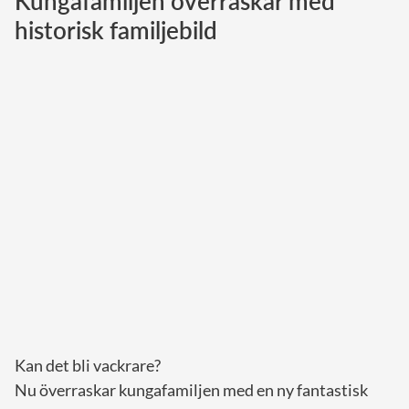
Kungafamiljen överraskar med
historisk familjebild
Norska kungahuset
Danska kungahuset
Spanska kungahuset
Nederländska kungahuset
Belgiska kungahuset
Jordanska kungahuset
Luxemburgska storhertighuset
Japanska kejsarhuset
Thailändska kungahuset
Marockanska kungahuset
Monacos furstehus
Kan det bli vackrare?
Nu överraskar kungafamiljen med en ny fantastisk