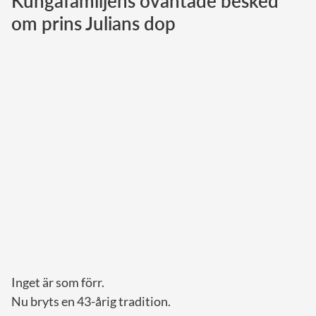
Kungafamiljens oväntade besked
om prins Julians dop
Norska kungahuset
Danska kungahuset
Spanska kungahuset
Nederländska kungahuset
Belgiska kungahuset
Jordanska kungahuset
Luxemburgska storhertighuset
Japanska kejsarhuset
Thailändska kungahuset
Marockanska kungahuset
Monacos furstehus
Inget är som förr.
Nu bryts en 43-årig tradition.