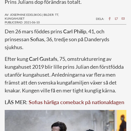
Prins Julians dop förändras totalt.
AV: JOSEPHINE EDELSKOG
|
BILDER: TT,
KUNGAHUSET
DELA:
PUBLICERAD: 2021-06-10
D
en 26 mars föddes prins
Carl Philip
, 41, och
prinsessan
Sofias
, 36, tredje son på Danderyds
sjukhus.
Efter kung
Carl Gustafs
, 75, omstrukturering av
kungahuset 2019 blir lille prins Julian den förstfödda
utanför kungahuset. Anledningarna var flera men
främst att den svenska kungafamiljen växer så det
knakar. Kungen ville få en mer tight kunglig kärna.
LÄS MER:
Sofias härliga comeback på nationaldagen