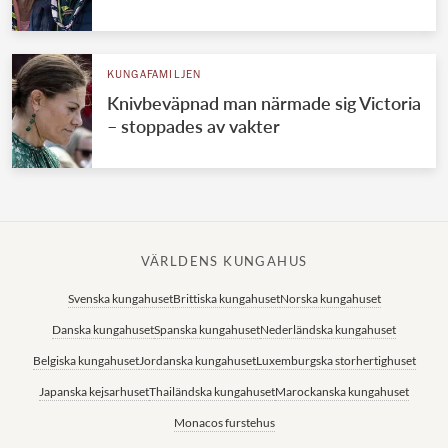
KUNGAFAMILJEN
Knivbeväpnad man närmade sig Victoria
– stoppades av vakter
VÄRLDENS KUNGAHUS
Svenska kungahuset
Brittiska kungahuset
Norska kungahuset
Danska kungahuset
Spanska kungahuset
Nederländska kungahuset
Belgiska kungahuset
Jordanska kungahuset
Luxemburgska storhertighuset
Japanska kejsarhuset
Thailändska kungahuset
Marockanska kungahuset
Monacos furstehus