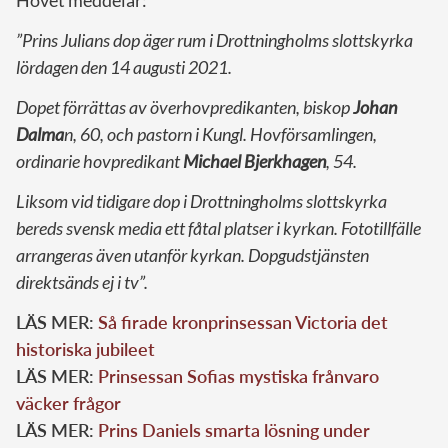
Hovet meddelar:
”Prins Julians dop äger rum i Drottningholms slottskyrka
lördagen den 14 augusti 2021.
Dopet förrättas av överhovpredikanten, biskop
Johan
Dalma
n, 60, och pastorn i Kungl. Hovförsamlingen,
ordinarie hovpredikant
Michael Bjerkhagen
, 54.
Liksom vid tidigare dop i Drottningholms slottskyrka
bereds svensk media ett fåtal platser i kyrkan. Fototillfälle
arrangeras även utanför kyrkan. Dopgudstjänsten
direktsänds ej i tv”.
LÄS MER:
Så firade kronprinsessan Victoria det
historiska jubileet
LÄS MER:
Prinsessan Sofias mystiska frånvaro
väcker frågor
LÄS MER:
Prins Daniels smarta lösning under