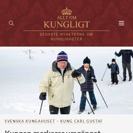
Toggl
navig
SENASTE NYHETERNA OM
KUNGLIGHETER
HEM
KUNGAFAMILJEN
UTLÄNDSKT
KÄNDISAR
VÄRLDENS KUNGAHUS
SVENSKA KUNGAHUSET
–
KUNG CARL GUSTAF
Svenska kungahuset
REDAKTION
Brittiska kungahuset