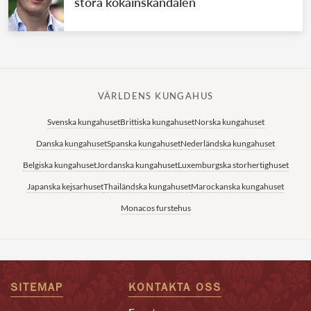
stora kokainskandalen
VÄRLDENS KUNGAHUS
Svenska kungahuset
Brittiska kungahuset
Norska kungahuset
Danska kungahuset
Spanska kungahuset
Nederländska kungahuset
Belgiska kungahuset
Jordanska kungahuset
Luxemburgska storhertighuset
Japanska kejsarhuset
Thailändska kungahuset
Marockanska kungahuset
Monacos furstehus
SITEMAP
KONTAKTA OSS