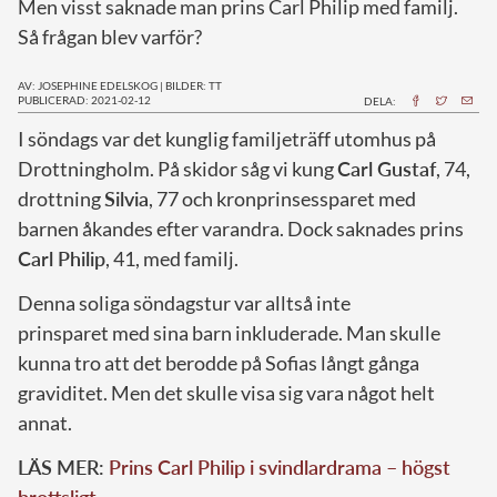
Men visst saknade man prins Carl Philip med familj.
Så frågan blev varför?
AV: JOSEPHINE EDELSKOG
|
BILDER: TT
PUBLICERAD: 2021-02-12
DELA:
I
söndags var det kunglig familjeträff utomhus på
Drottningholm. På skidor såg vi kung
Carl Gustaf
, 74,
drottning
Silvia
, 77 och kronprinsessparet med
barnen åkandes efter varandra. Dock saknades prins
Carl Philip
, 41, med familj.
Denna soliga söndagstur var alltså inte
prinsparet med sina barn inkluderade. Man skulle
kunna tro att det berodde på Sofias långt gånga
graviditet. Men det skulle visa sig vara något helt
annat.
LÄS MER:
Prins Carl Philip i svindlardrama – högst
brottsligt