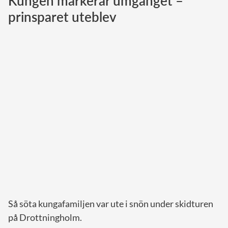
Kungen markerar umgänget –
prinsparet uteblev
Norska kungahuset
Danska kungahuset
Spanska kungahuset
Nederländska kungahuset
Belgiska kungahuset
Jordanska kungahuset
Luxemburgska storhertighuset
Japanska kejsarhuset
Thailändska kungahuset
Marockanska kungahuset
Monacos furstehus
Så söta kungafamiljen var ute i snön under skidturen
på Drottningholm.