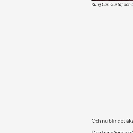
Kung Carl Gustaf och dr
Och nu blir det åka
Den här gången går