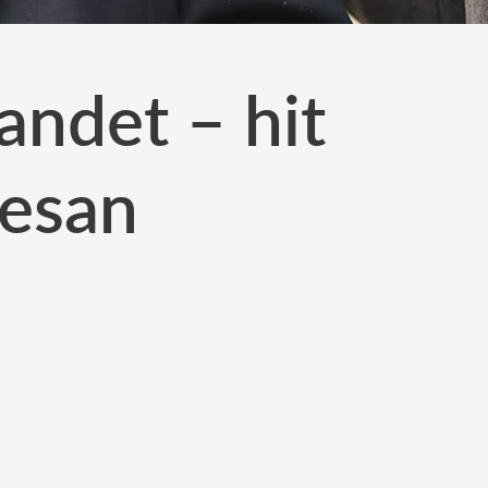
andet – hit
resan