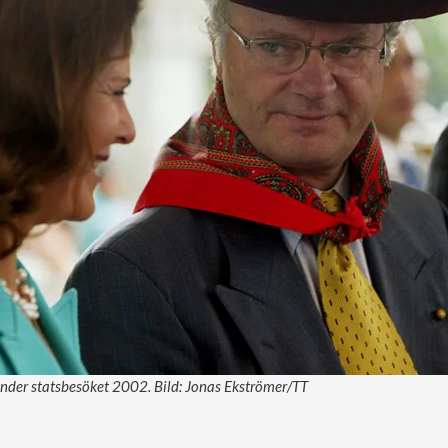
nder statsbesöket 2002. Bild: Jonas Ekströmer/TT