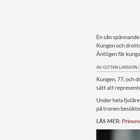
En sån spännande 
Kungen och drottni
Äntligen får kunga
AV: GITTAN LARSSON
K
ungen, 77, och dr
sätt att represen
Under hela fjolåre
på tronen besökte 
LÄS MER:
Prinses