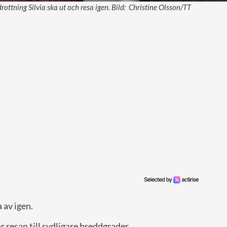
ottning Silvia ska ut och resa igen. Bild: Christine Olsson/TT
 av igen.
 resan till sydligare breddgrader.