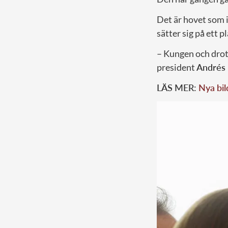
Det är hovet som i
sätter sig på ett p
– Kungen och drot
president
Andrés
LÄS MER:
Nya bil