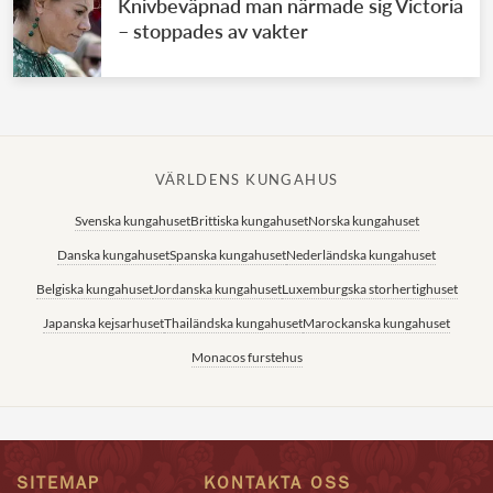
Knivbeväpnad man närmade sig Victoria
– stoppades av vakter
VÄRLDENS KUNGAHUS
Svenska kungahuset
Brittiska kungahuset
Norska kungahuset
Danska kungahuset
Spanska kungahuset
Nederländska kungahuset
Belgiska kungahuset
Jordanska kungahuset
Luxemburgska storhertighuset
Japanska kejsarhuset
Thailändska kungahuset
Marockanska kungahuset
Monacos furstehus
SITEMAP
KONTAKTA OSS