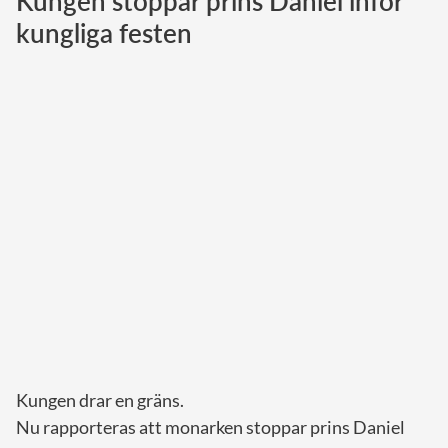
Kungen stoppar prins Daniel inför
kungliga festen
Norska kungahuset
Danska kungahuset
Spanska kungahuset
Nederländska kungahuset
Belgiska kungahuset
Jordanska kungahuset
Luxemburgska storhertighuset
Japanska kejsarhuset
Thailändska kungahuset
Marockanska kungahuset
Monacos furstehus
Kungen drar en gräns.
Nu rapporteras att monarken stoppar prins Daniel