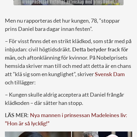
Men nu rapporteras det hur kungen, 78, ”stoppar
prins Daniel bara dagar innan festen”.
– För visst finns det en strikt klädkod, som står med på
inbjudan: civil högtidsdräkt.
Detta betyder frack för
män,
och aftonklänning för kvinnor. På Nobelprisets
hemsida skriver man till och med att detta är en chans
att ”klä sig som en kunglighet”, skriver
Svensk Dam
och tillägger:
– Kungen skulle aldrig acceptera att Daniel frångår
klädkoden – där sätter han stopp.
LÄS MER:
Nya mannen i prinsessan Madeleines liv:
”Hon är så lycklig!”