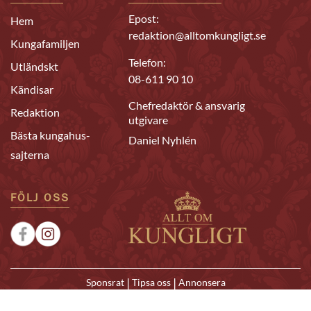
Epost:
Hem
redaktion@alltomkungligt.se
Kungafamiljen
Telefon:
Utländskt
08-611 90 10
Kändisar
Chefredaktör & ansvarig
Redaktion
utgivare
Bästa kungahus-
Daniel Nyhlén
sajterna
FÖLJ OSS
|
|
Sponsrat
Tipsa oss
Annonsera
© 2026 Allt om Kungligt. All rights reserved.