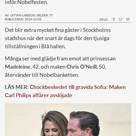
inför Nobelfesten.
AV: GITTAN LARSSON
|
BILDER: TT
PUBLICERAD: 2024-12-03
DELA:
D
et blir extra mycket fina gäster i Stockholms
stadshus när det snart är dags för den tjusiga
tillställningen i Blå hallen.
Många ser med glädje fram emot att prinsessan
Madeleine
, 42, och maken
Chris O’Neill
, 50,
återvänder till Nobelbanketten.
LÄS MER:
Chockbeskedet till gravida Sofia: Maken
Carl Philips affärer avslöjade