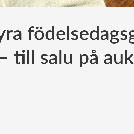
ra födelsedagsg
– till salu på au