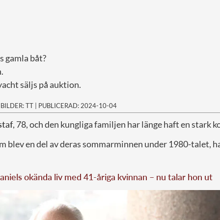
ns gamla båt?
.
acht säljs på auktion.
|
BILDER: TT
|
PUBLICERAD: 2024-10-04
staf
, 78, och den kungliga familjen har länge haft en stark ko
som blev en del av deras sommarminnen under 1980-talet, h
aniels okända liv med 41-åriga kvinnan – nu talar hon ut