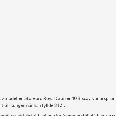
 av modellen Storebro Royal Cruiser 40 Biscay, var ursprun
 till kungen när han fyllde 34 år.
miljen kärleksfullt kallade för ”sommarstället”, blev en ce