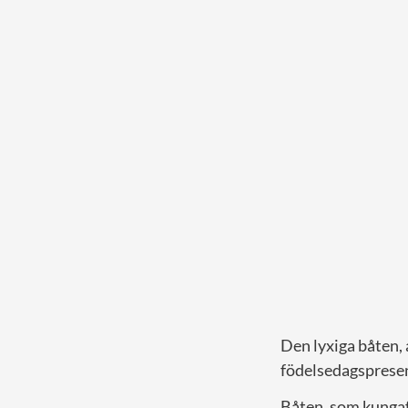
Den lyxiga båten,
födelsedagspresent
Båten, som kungafa