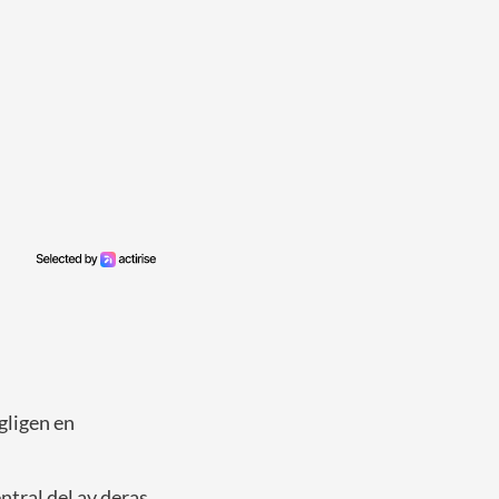
gligen en
ntral del av deras