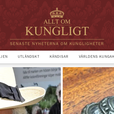
SENASTE NYHETERNA OM KUNGLIGHETER
LJEN
UTLÄNDSKT
KÄNDISAR
VÄRLDENS KUNGA