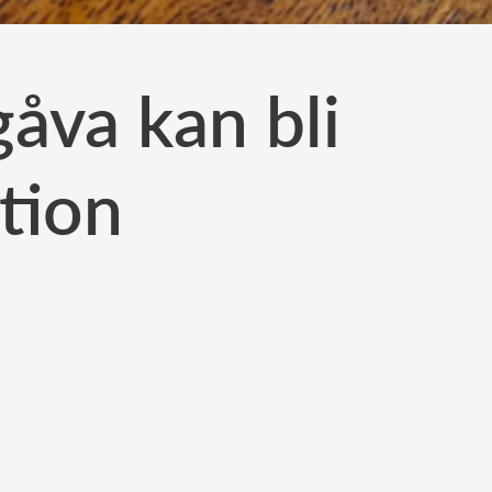
åva kan bli
ktion