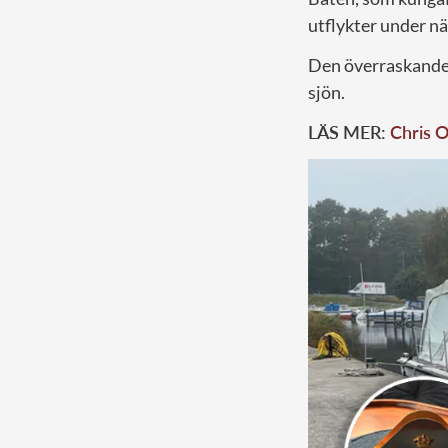
utflykter under n
Den överraskande g
sjön.
LÄS MER:
Chris O