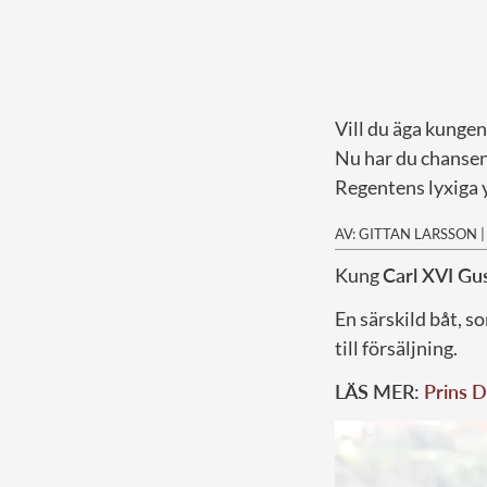
Vill du äga kunge
Nu har du chansen
Regentens lyxiga y
AV: GITTAN LARSSON
K
ung
Carl XVI Gu
En särskild båt, 
till försäljning.
LÄS MER:
Prins D