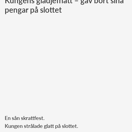
Kungens glädjefnatt – gav bort sina
pengar på slottet
Norska kungahuset
Danska kungahuset
Spanska kungahuset
Nederländska kungahuset
Belgiska kungahuset
Jordanska kungahuset
Luxemburgska storhertighuset
Japanska kejsarhuset
Thailändska kungahuset
Marockanska kungahuset
Monacos furstehus
En sån skrattfest.
Kungen strålade glatt på slottet.