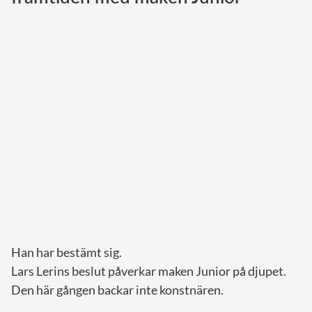
Norska kungahuset
Danska kungahuset
Spanska kungahuset
Nederländska kungahuset
Belgiska kungahuset
Jordanska kungahuset
Luxemburgska storhertighuset
Japanska kejsarhuset
Thailändska kungahuset
Marockanska kungahuset
Han har bestämt sig.
Monacos furstehus
Lars Lerins beslut påverkar maken Junior på djupet.
Den här gången backar inte konstnären.