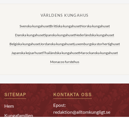
VÄRLDENS KUNGAHUS
Svenska kungahuset
Brittiska kungahuset
Norska kungahuset
Danska kungahuset
Spanska kungahuset
Nederländska kungahuset
Belgiska kungahuset
Jordanska kungahuset
Luxemburgska storhertighuset
Japanska kejsarhuset
Thailändska kungahuset
Marockanska kungahuset
Monacos furstehus
SITEMAP
KONTAKTA OSS
Epost:
Hem
redaktion@alltomkungligt.se
Kungafamiljen
Telefon:
Utländskt