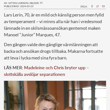
AV: GITTAN LARSSON
|
BILDER: TT
PUBLICERAD: 2024-05-23
DELA:
L
ars Lerin, 70, är en mild och känslig person men fylld
av temperament – vi minns alla när han i vredesmod
lämnade in en skilsmässoansökan gentemot maken
Manoel ”Junior” Marques, 47.
Den gången valde den gänglige värmlänningen att
backa och ansökan drogs tillbaka. Makarna fortsatte
att leva i lycka med sina fyra barn.
LÄS MER:
Madeleine och Chris bryter upp –
slottskälla avslöjar separationen