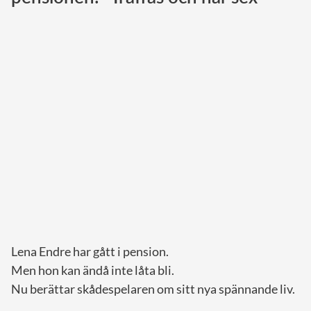
Norska kungahuset
Danska kungahuset
Spanska kungahuset
Nederländska kungahuset
Belgiska kungahuset
Jordanska kungahuset
Luxemburgska storhertighuset
Japanska kejsarhuset
Thailändska kungahuset
Marockanska kungahuset
Lena Endre har gått i pension.
Monacos furstehus
Men hon kan ändå inte låta bli.
Nu berättar skådespelaren om sitt nya spännande liv.