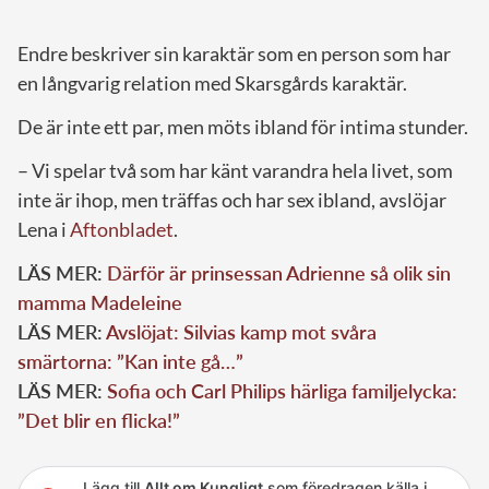
Endre beskriver sin karaktär som en person som har
en långvarig relation med Skarsgårds karaktär.
De är inte ett par, men möts ibland för intima stunder.
– Vi spelar två som har känt varandra hela livet, som
inte är ihop, men träffas och har sex ibland, avslöjar
Lena i
Aftonbladet
.
LÄS MER:
Därför är prinsessan Adrienne så olik sin
mamma Madeleine
LÄS MER:
Avslöjat: Silvias kamp mot svåra
smärtorna: ”Kan inte gå…”
LÄS MER:
Sofia och Carl Philips härliga familjelycka:
”Det blir en flicka!”
Lägg till
Allt om Kungligt
som föredragen källa i