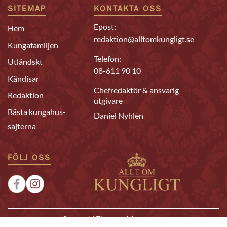
SITEMAP
KONTAKTA OSS
Epost:
Hem
redaktion@alltomkungligt.se
Kungafamiljen
Telefon:
Utländskt
08-611 90 10
Kändisar
Chefredaktör & ansvarig
Redaktion
utgivare
Bästa kungahus-
Daniel Nyhlén
sajterna
FÖLJ OSS
|
|
Sponsrat
Tipsa oss
Annonsera