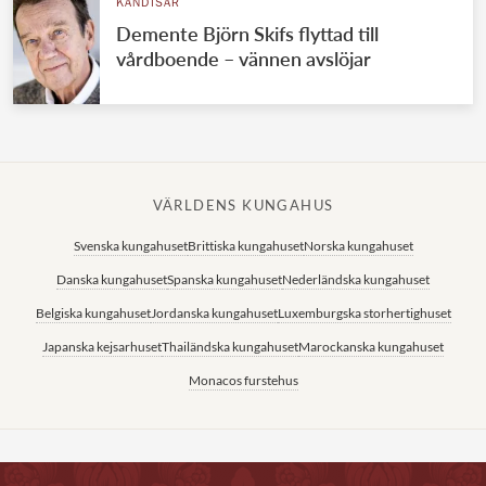
KÄNDISAR
Demente Björn Skifs flyttad till
vårdboende – vännen avslöjar
VÄRLDENS KUNGAHUS
Svenska kungahuset
Brittiska kungahuset
Norska kungahuset
Danska kungahuset
Spanska kungahuset
Nederländska kungahuset
Belgiska kungahuset
Jordanska kungahuset
Luxemburgska storhertighuset
Japanska kejsarhuset
Thailändska kungahuset
Marockanska kungahuset
Monacos furstehus