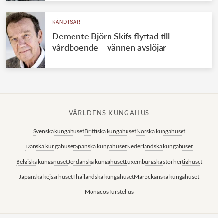
KÄNDISAR
Demente Björn Skifs flyttad till
vårdboende – vännen avslöjar
VÄRLDENS KUNGAHUS
Svenska kungahuset
Brittiska kungahuset
Norska kungahuset
Danska kungahuset
Spanska kungahuset
Nederländska kungahuset
Belgiska kungahuset
Jordanska kungahuset
Luxemburgska storhertighuset
Japanska kejsarhuset
Thailändska kungahuset
Marockanska kungahuset
Monacos furstehus