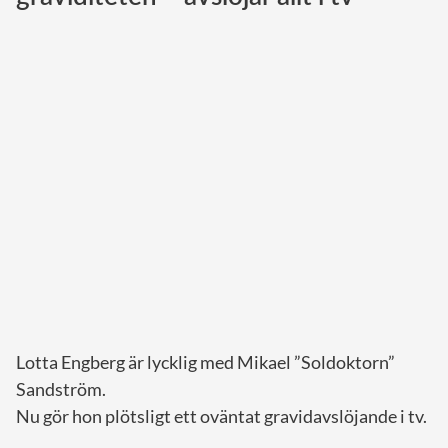
Norska kungahuset
Danska kungahuset
Spanska kungahuset
Nederländska kungahuset
Belgiska kungahuset
Jordanska kungahuset
Luxemburgska storhertighuset
Japanska kejsarhuset
Thailändska kungahuset
Marockanska kungahuset
Lotta Engberg är lycklig med Mikael ”Soldoktorn”
Monacos furstehus
Sandström.
Nu gör hon plötsligt ett oväntat gravidavslöjande i tv.