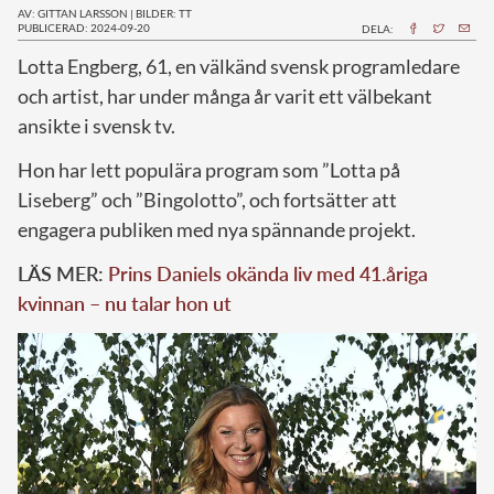
AV: GITTAN LARSSON
|
BILDER: TT
PUBLICERAD: 2024-09-20
DELA:
L
otta Engberg, 61, en välkänd svensk programledare
och artist, har under många år varit ett välbekant
ansikte i svensk tv.
Hon har lett populära program som ”Lotta på
Liseberg” och ”Bingolotto”, och fortsätter att
engagera publiken med nya spännande projekt.
LÄS MER:
Prins Daniels okända liv med 41.åriga
kvinnan – nu talar hon ut