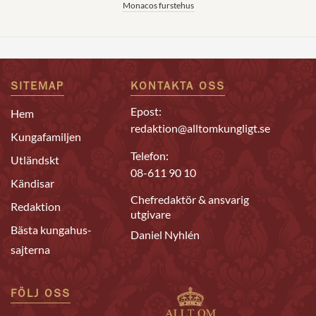
Monacos furstehus
SITEMAP
KONTAKTA OSS
Epost:
Hem
redaktion@alltomkungligt.se
Kungafamiljen
Telefon:
Utländskt
08-611 90 10
Kändisar
Chefredaktör & ansvarig
Redaktion
utgivare
Bästa kungahus-
Daniel Nyhlén
sajterna
FÖLJ OSS