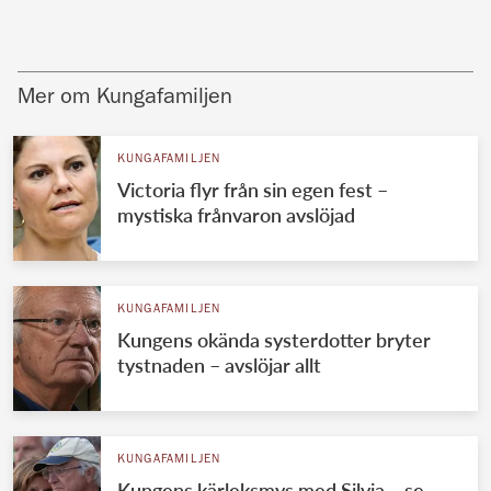
Mer om Kungafamiljen
KUNGAFAMILJEN
Victoria flyr från sin egen fest –
mystiska frånvaron avslöjad
KUNGAFAMILJEN
Kungens okända systerdotter bryter
tystnaden – avslöjar allt
KUNGAFAMILJEN
Kungens kärleksmys med Silvia – se