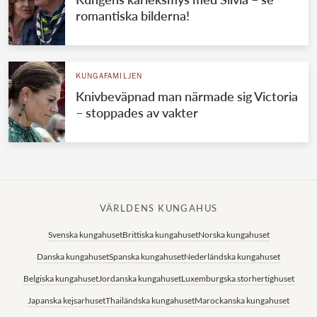
romantiska bilderna!
KUNGAFAMILJEN
Knivbeväpnad man närmade sig Victoria
– stoppades av vakter
VÄRLDENS KUNGAHUS
Svenska kungahuset
Brittiska kungahuset
Norska kungahuset
Danska kungahuset
Spanska kungahuset
Nederländska kungahuset
Belgiska kungahuset
Jordanska kungahuset
Luxemburgska storhertighuset
Japanska kejsarhuset
Thailändska kungahuset
Marockanska kungahuset