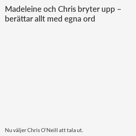
Madeleine och Chris bryter upp –
Norska kungahuset
berättar allt med egna ord
Danska kungahuset
Spanska kungahuset
Nederländska kungahuset
Belgiska kungahuset
Jordanska kungahuset
Luxemburgska storhertighuset
Japanska kejsarhuset
Thailändska kungahuset
Marockanska kungahuset
Monacos furstehus
Nu väljer Chris O’Neill att tala ut.