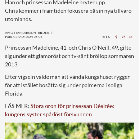
Han och prinsessan Madeleine bryter upp.
Chris kommer i framtiden fokusera på sin nya tillvaro
utomlands.
AV: GITTAN LARSSON
|
BILDER: TT
PUBLICERAD: 2024-06-05
DELA:
P
rinsessan Madeleine, 41, och Chris O’Neill, 49, gifte
sig under ett glamoröst och tv-sänt bröllop sommaren
2013.
Efter vigseln valde man att vända kungahuset ryggen
för att istället bosätta sig under palmerna i soliga
Florida.
LÄS MER:
Stora oron för prinsessan Désirée:
kungens syster spårlöst försvunnen