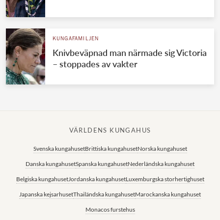
KUNGAFAMILJEN
Knivbeväpnad man närmade sig Victoria
– stoppades av vakter
VÄRLDENS KUNGAHUS
Svenska kungahuset
Brittiska kungahuset
Norska kungahuset
Danska kungahuset
Spanska kungahuset
Nederländska kungahuset
Belgiska kungahuset
Jordanska kungahuset
Luxemburgska storhertighuset
Japanska kejsarhuset
Thailändska kungahuset
Marockanska kungahuset
Monacos furstehus