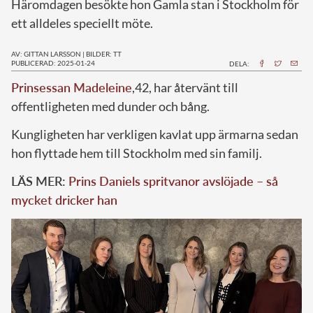
Häromdagen besökte hon Gamla stan i Stockholm för
ett alldeles speciellt möte.
AV: GITTAN LARSSON
|
BILDER: TT
PUBLICERAD: 2025-01-24
DELA:
Prinsessan Madeleine
,42, har återvänt till
offentligheten med dunder och bång.
Kungligheten har verkligen kavlat upp ärmarna sedan
hon flyttade hem till Stockholm med sin familj.
LÄS MER:
Prins Daniels spritvanor avslöjade – så
mycket dricker han