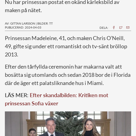
Nu har prinsessan postat en okänd kärleksbild av
maken på nätet.
AV: GITTAN LARSSON
|
BILDER: TT
PUBLICERAD: 2024-04-03
DELA:
P
rinsessan Madeleine, 41, och maken Chris O’Neill,
49, gifte sig under ett romantiskt och tv-sänt bröllop
2013.
Efter den tårfyllda ceremonin har makarna valt att
bosätta sig utomlands och sedan 2018 bor de i Florida
där de äger ett palatsliknande hus i Miami.
LÄS MER:
Efter skandalbilden: Kritiken mot
prinsessan Sofia växer