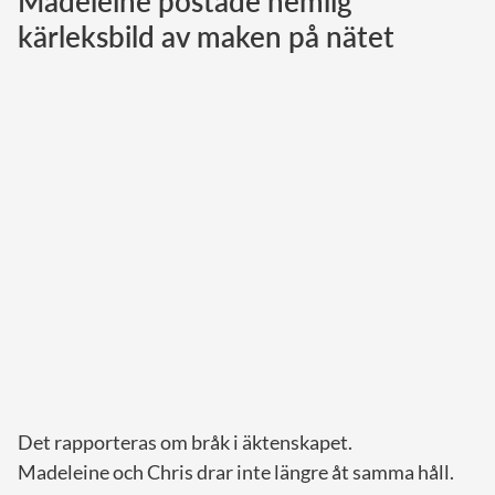
Madeleine postade hemlig
kärleksbild av maken på nätet
Norska kungahuset
Danska kungahuset
Spanska kungahuset
Nederländska kungahuset
Belgiska kungahuset
Jordanska kungahuset
Luxemburgska storhertighuset
Japanska kejsarhuset
Thailändska kungahuset
Marockanska kungahuset
Monacos furstehus
Det rapporteras om bråk i äktenskapet.
Madeleine och Chris drar inte längre åt samma håll.