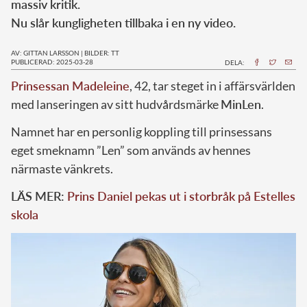
massiv kritik.
Nu slår kungligheten tillbaka i en ny video.
AV: GITTAN LARSSON
|
BILDER: TT
PUBLICERAD: 2025-03-28
DELA:
Prinsessan Madeleine
, 42, tar steget in i affärsvärlden
med lanseringen av sitt hudvårdsmärke
MinLen
.
Namnet har en personlig koppling till prinsessans
eget smeknamn ”Len” som används av hennes
närmaste vänkrets.
LÄS MER:
Prins Daniel pekas ut i storbråk på Estelles
skola