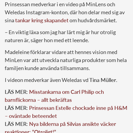
Prinsessan medverkar i en video på MinLens och
Weledas Instagram-konton, där hon delar med sig av
sina
tankar kring skapandet
om hudvårdsmärket.
– En viktig läxa som jag har lärt mig är hur otrolig
naturen är, säger hon med ett leende.
Madeleine förklarar vidare att hennes vision med
MinLen var att utveckla naturliga produkter som hela
familjen kunde använda tillsammans.
I videon medverkar även Weledas vd
Tina Müller
.
LÄS MER:
Misstankarna om Carl Philip och
barnflickorna – allt bekräftas
LÄS MER:
Prinsessan Estelle chockade inne på H&M
– oväntade beteendet
LÄS MER:
Nya bilderna på Silvias ansikte väcker
reaktioner: ”Otroligt!”