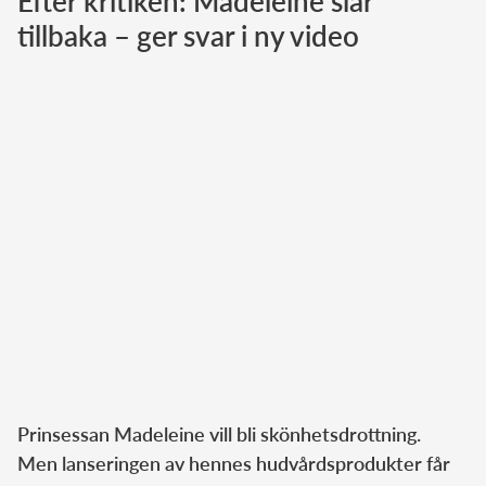
Efter kritiken: Madeleine slår
tillbaka – ger svar i ny video
Norska kungahuset
Danska kungahuset
Spanska kungahuset
Nederländska kungahuset
Belgiska kungahuset
Jordanska kungahuset
Luxemburgska storhertighuset
Japanska kejsarhuset
Thailändska kungahuset
Marockanska kungahuset
Monacos furstehus
Prinsessan Madeleine vill bli skönhetsdrottning.
Men lanseringen av hennes hudvårdsprodukter får