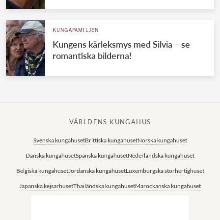
KUNGAFAMILJEN
Kungens kärleksmys med Silvia – se
romantiska bilderna!
VÄRLDENS KUNGAHUS
Svenska kungahuset
Brittiska kungahuset
Norska kungahuset
Danska kungahuset
Spanska kungahuset
Nederländska kungahuset
Belgiska kungahuset
Jordanska kungahuset
Luxemburgska storhertighuset
Japanska kejsarhuset
Thailändska kungahuset
Marockanska kungahuset
Monacos furstehus