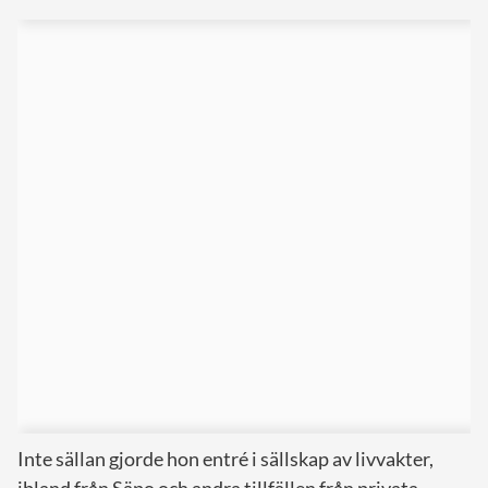
Inte sällan gjorde hon entré i sällskap av livvakter,
ibland från Säpo och andra tillfällen från privata