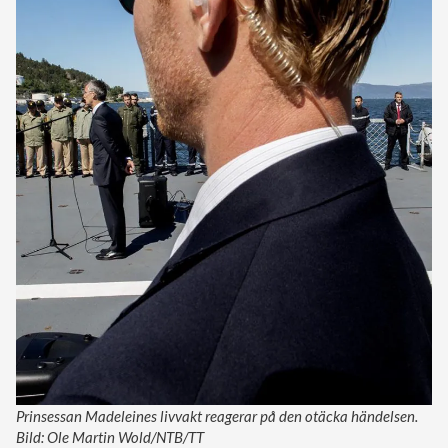
Prinsessan Madeleines livvakt reagerar på den otäcka händelsen.
Bild: Ole Martin Wold/NTB/TT