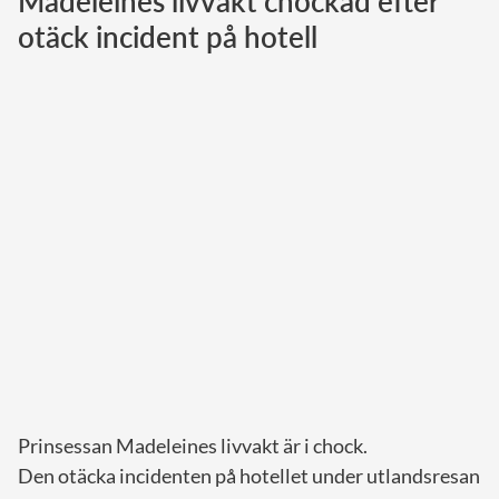
Madeleines livvakt chockad efter
otäck incident på hotell
Norska kungahuset
Danska kungahuset
Spanska kungahuset
Nederländska kungahuset
Belgiska kungahuset
Jordanska kungahuset
Luxemburgska storhertighuset
Japanska kejsarhuset
Thailändska kungahuset
Marockanska kungahuset
Monacos furstehus
Prinsessan Madeleines livvakt är i chock.
Den otäcka incidenten på hotellet under utlandsresan