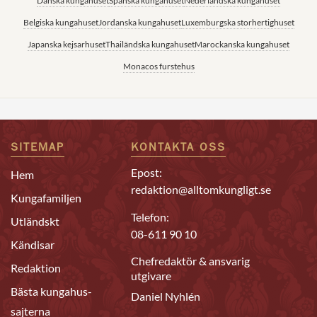
Danska kungahuset
Spanska kungahuset
Nederländska kungahuset
Belgiska kungahuset
Jordanska kungahuset
Luxemburgska storhertighuset
Japanska kejsarhuset
Thailändska kungahuset
Marockanska kungahuset
Monacos furstehus
SITEMAP
KONTAKTA OSS
Epost:
Hem
redaktion@alltomkungligt.se
Kungafamiljen
Telefon:
Utländskt
08-611 90 10
Kändisar
Chefredaktör & ansvarig
Redaktion
utgivare
Bästa kungahus-
Daniel Nyhlén
sajterna