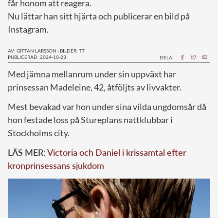
får honom att reagera.
Nu lättar han sitt hjärta och publicerar en bild på
Instagram.
AV: GITTAN LARSSON
|
BILDER: TT
PUBLICERAD: 2024-10-23
DELA:
M
ed jämna mellanrum under sin uppväxt har
prinsessan Madeleine, 42, åtföljts av livvakter.
Mest bevakad var hon under sina vilda ungdomsår då
hon festade loss på Stureplans nattklubbar i
Stockholms city.
LÄS MER:
Victoria och Daniel i krissamtal efter
kronprinsessans sjukdom