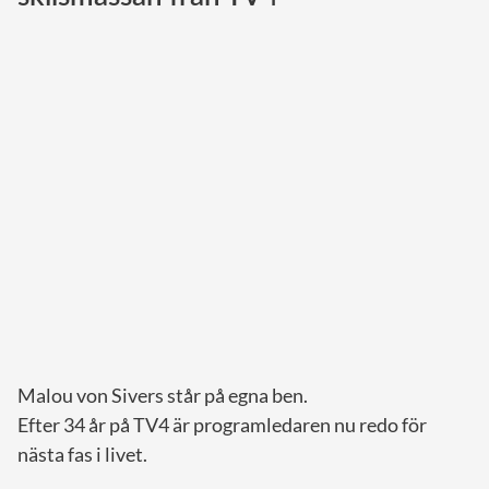
Norska kungahuset
Danska kungahuset
Spanska kungahuset
Nederländska kungahuset
Belgiska kungahuset
Jordanska kungahuset
Luxemburgska storhertighuset
Japanska kejsarhuset
Thailändska kungahuset
Marockanska kungahuset
Malou von Sivers står på egna ben.
Monacos furstehus
Efter 34 år på TV4 är programledaren nu redo för
nästa fas i livet.