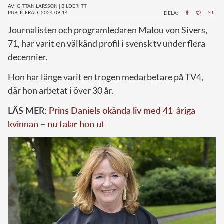
AV: GITTAN LARSSON
|
BILDER: TT
PUBLICERAD: 2024-09-14
DELA:
J
ournalisten och programledaren Malou von Sivers,
71, har varit en välkänd profil i svensk tv under flera
decennier.
Hon har länge varit en trogen medarbetare på TV4,
där hon arbetat i över 30 år.
LÄS MER:
Prins Daniels okända liv med 41-åriga
kvinnan – nu talar hon ut