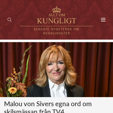
Toggl
navig
SENASTE NYHETERNA OM
KUNGLIGHETER
HEM
KUNGAFAMILJEN
UTLÄNDSKT
KÄNDISAR
VÄRLDENS KUNGAHUS
Malou von Sivers egna ord om
Svenska kungahuset
REDAKTION
skilsmässan från TV4
Brittiska kungahuset