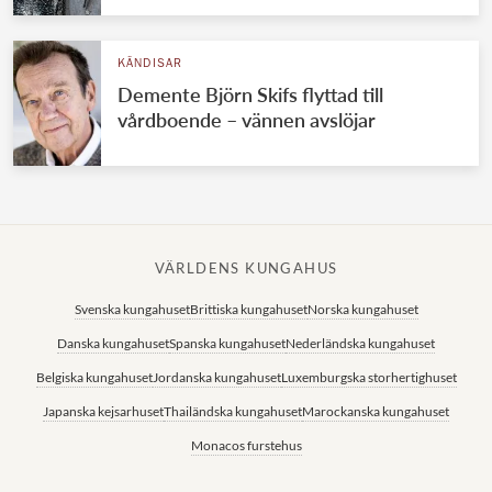
KÄNDISAR
Demente Björn Skifs flyttad till
vårdboende – vännen avslöjar
VÄRLDENS KUNGAHUS
Svenska kungahuset
Brittiska kungahuset
Norska kungahuset
Danska kungahuset
Spanska kungahuset
Nederländska kungahuset
Belgiska kungahuset
Jordanska kungahuset
Luxemburgska storhertighuset
Japanska kejsarhuset
Thailändska kungahuset
Marockanska kungahuset
Monacos furstehus