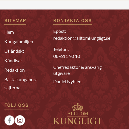
SITEMAP
KONTAKTA OSS
Epost:
Hem
redaktion@alltomkungligt.se
Kungafamiljen
Telefon:
Utländskt
08-611 90 10
Kändisar
Chefredaktör & ansvarig
Redaktion
utgivare
Bästa kungahus-
Daniel Nyhlén
sajterna
FÖLJ OSS