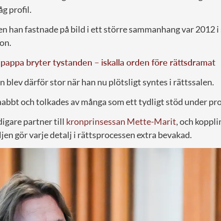
åg profil.
n han fastnade på bild i ett större sammanhang var 2012
on.
pappa bryter tystanden – iskalla orden före rättsdramat
ev därför stor när han nu plötsligt syntes i rättssalen.
nabbt och tolkades av många som ett tydligt stöd under pr
igare partner till
kronprinsessan Mette-Marit
, och koppli
en gör varje detalj i rättsprocessen extra bevakad.