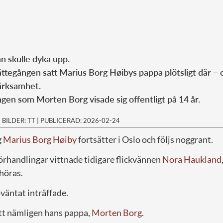
an skulle dyka upp.
ttegången satt Marius Borg Høibys pappa plötsligt där – 
rksamhet.
ngen som Morten Borg visade sig offentligt på 14 år.
|
BILDER: TT
|
PUBLICERAD: 2026-02-24
g
Marius Borg Høiby
fortsätter i Oslo och följs noggrant.
örhandlingar vittnade tidigare flickvännen
Nora Haukland
höras.
väntat inträffade.
tt nämligen hans pappa,
Morten Borg
.