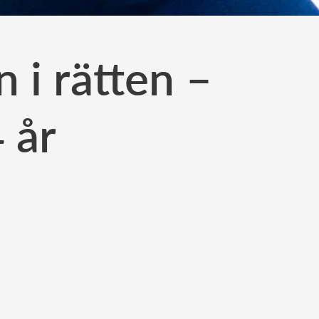
 i rätten –
4 år