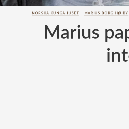
NORSKA KUNGAHUSET
–
MARIUS BORG HØIBY
Marius pap
int