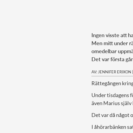
Ingen visste att h
Men mitt under rä
omedelbar uppmä
Det var första gå
AV: JENNIFER ERIXON
Rättegången krin
Under tisdagens f
även Marius själv 
Det var då något o
I åhörarbänken sa