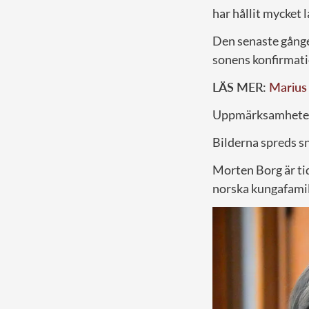
har hållit mycket l
Den senaste gånge
sonens konfirmati
LÄS MER:
Marius 
Uppmärksamheten bl
Bilderna spreds s
Morten Borg är tid
norska kungafamilj