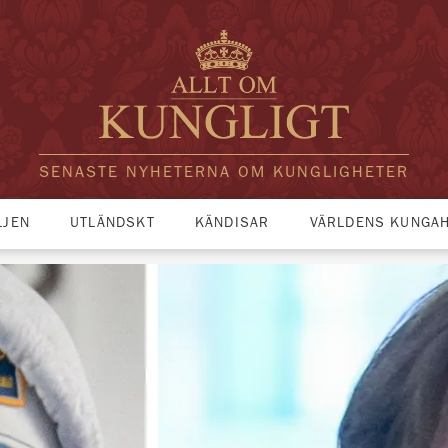
SENASTE NYHETERNA OM KUNGLIGHETER
LJEN
UTLÄNDSKT
KÄNDISAR
VÄRLDENS KUNGA