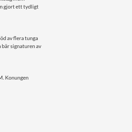
gjort ett tydligt
öd av flera tunga
 bär signaturen av
H.M. Konungen