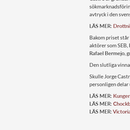
sökmarknadsföring 
avtryck i den sve
LÄS MER:
Drottni
Bakom priset står 
aktörer som SEB, 
Rafael Bermejo
, 
Den slutliga vinna
Skulle Jorge Cast
personligen delar u
LÄS MER:
Kungens
LÄS MER:
Chockbi
LÄS MER:
Victoria