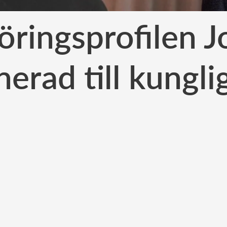
ringsprofilen J
erad till kunglig