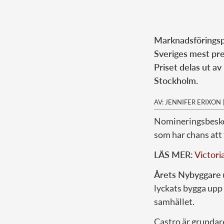
Marknadsföringspr
Sveriges mest pre
Priset delas ut av
Stockholm.
AV: JENNIFER ERIXON
Nomineringsbesked
som har chans att 
LÄS MER:
Victori
Årets Nybyggare
lyckats bygga upp 
samhället.
Castro är grundar