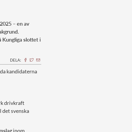
 2025 – en av
akgrund.
Kungliga slottet i
DELA:
lda kandidaterna
 drivkraft
ll det svenska
omslag
inom