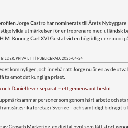
ofilen Jorge Castro har nominerats till Årets Nybyggare
stigefyllda utmärkelser för entreprenare med utländsk b
 H.M. Konung Carl XVI Gustaf vid en högtidlig ceremoni på 
|
BILDER: PRIVAT, TT
|
PUBLICERAD: 2025-04-24
et kom nyligen, och innebär att Jorge nu är en av de utva
få ta emot det kungliga priset.
a och Daniel lever separat – ett gemensamt beslut
uppmärksammar personer som genom hårt arbete och stark
framgångsrika företag i Sverige – och samtidigt bidragit ti
e av Growth Marketing, en digital byrå som
fått stort gen