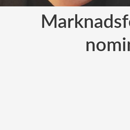
Marknadsfö
nomin