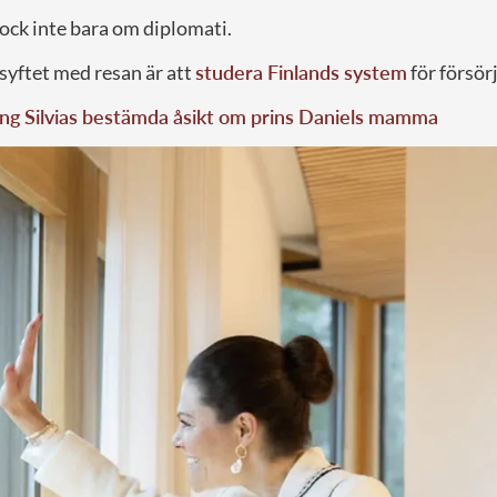
ock inte bara om diplomati.
syftet med resan är att
studera Finlands system
för försör
ng Silvias bestämda åsikt om prins Daniels mamma