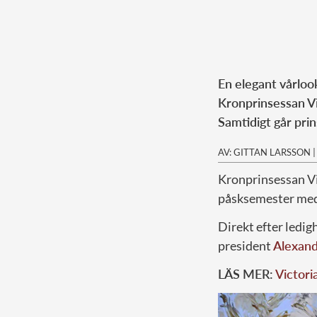
En elegant vårloo
Kronprinsessan Vi
Samtidigt går pri
AV: GITTAN LARSSON
Kronprinsessan Vi
påsksemester med
Direkt efter ledig
president
Alexand
LÄS MER:
Victori