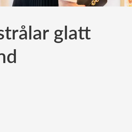
trålar glatt
and