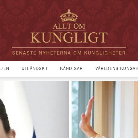
SENASTE NYHETERNA OM KUNGLIGHETER
LJEN
UTLÄNDSKT
KÄNDISAR
VÄRLDENS KUNGA