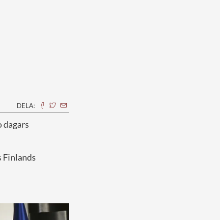
DELA:
o dagars
s Finlands