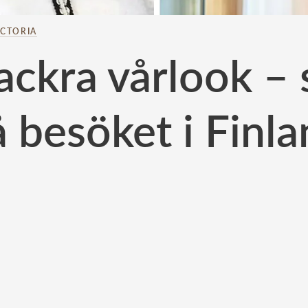
ICTORIA
ackra vårlook – s
 besöket i Finl