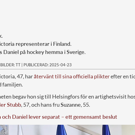
k.
ctoria representerar i Finland.
ns Daniel på hockey hemma i Sverige.
|
BILDER: TT
|
PUBLICERAD: 2025-04-23
ctoria, 47, har
återvänt till sina officiella plikter
efter en ti
 familjen.
heten begav hon sig till Helsingfors för en artighetsvisit ho
er Stubb
, 57, och hans fru
Suzanne
, 55.
a och Daniel lever separat – ett gemensamt beslut