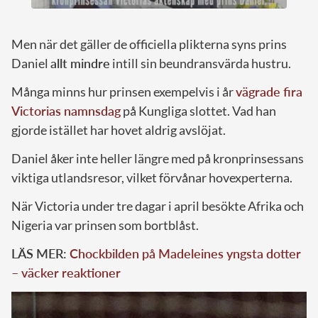
Men när det gäller de officiella plikterna syns prins
Daniel
allt mindre
intill sin beundransvärda hustru.
Många minns hur prinsen exempelvis i år
vägrade fira
Victorias namnsdag
på Kungliga slottet. Vad han
gjorde istället har hovet aldrig avslöjat.
Daniel åker inte heller längre med på kronprinsessans
viktiga utlandsresor, vilket förvånar hovexperterna.
När Victoria under tre dagar i april besökte Afrika och
Nigeria var prinsen som bortblåst.
LÄS MER:
Chockbilden på Madeleines yngsta dotter
– väcker reaktioner