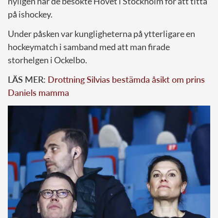
nyligen när de besökte Hovet i Stockholm för att titta
på ishockey.
Under påsken var kungligheterna på ytterligare en
hockeymatch i samband med att man firade
storhelgen i Ockelbo.
LÄS MER:
Drottning Silvias bestämda åsikt om prins
Daniels mamma