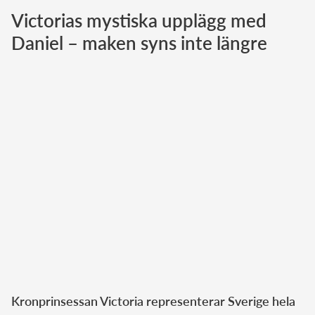
Victorias mystiska upplägg med
Norska kungahuset
Daniel – maken syns inte längre
Danska kungahuset
Spanska kungahuset
Nederländska kungahuset
Belgiska kungahuset
Jordanska kungahuset
Luxemburgska storhertighuset
Japanska kejsarhuset
Thailändska kungahuset
Marockanska kungahuset
Monacos furstehus
Kronprinsessan Victoria representerar Sverige hela