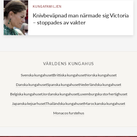
KUNGAFAMILJEN
Knivbeväpnad man närmade sig Victoria
– stoppades av vakter
VÄRLDENS KUNGAHUS
Svenska kungahuset
Brittiska kungahuset
Norska kungahuset
Danska kungahuset
Spanska kungahuset
Nederländska kungahuset
Belgiska kungahuset
Jordanska kungahuset
Luxemburgska storhertighuset
Japanska kejsarhuset
Thailändska kungahuset
Marockanska kungahuset
Monacos furstehus