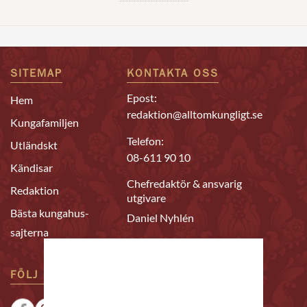
SITEMAP
KONTAKTA OSS
Epost:
Hem
redaktion@alltomkungligt.se
Kungafamiljen
Telefon:
Utländskt
08-611 90 10
Kändisar
Chefredaktör & ansvarig
Redaktion
utgivare
Bästa kungahus-
Daniel Nyhlén
sajterna
FÖLJ OSS