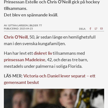
Prinsessan Estelle och Chris O’Neill gick på hockey
tillsammans.
Det blev en spännande kväll.
AV: GITTAN LARSSON
|
BILDER: TT
PUBLICERAD: 2025-04-23
DELA:
Chris O’Neill
, 50, är sedan länge en hemlighetsfull
man i den svenska kungafamiljen.
Han har levt ett
diskret liv
tillsammans med
prinsessan Madeleine
, 42, och deras tre barn,
mestadels under palmerna i soliga Florida.
LÄS MER:
Victoria och Daniel lever separat – ett
gemensamt beslut