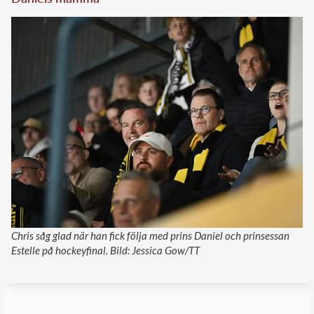
Chris såg glad när han fick följa med prins Daniel och prinsessan
Estelle på hockeyfinal. Bild: Jessica Gow/TT