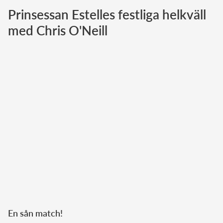
Prinsessan Estelles festliga helkväll
Norska kungahuset
med Chris O'Neill
Danska kungahuset
Spanska kungahuset
Nederländska kungahuset
Belgiska kungahuset
Jordanska kungahuset
Luxemburgska storhertighuset
Japanska kejsarhuset
Thailändska kungahuset
Marockanska kungahuset
Monacos furstehus
En sån match!