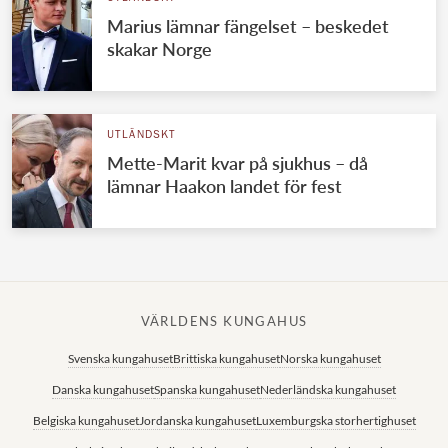
Marius lämnar fängelset – beskedet
skakar Norge
UTLÄNDSKT
Mette-Marit kvar på sjukhus – då
lämnar Haakon landet för fest
VÄRLDENS KUNGAHUS
Svenska kungahuset
Brittiska kungahuset
Norska kungahuset
Danska kungahuset
Spanska kungahuset
Nederländska kungahuset
Belgiska kungahuset
Jordanska kungahuset
Luxemburgska storhertighuset