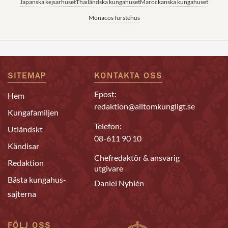
Japanska kejsarhuset
Thailändska kungahuset
Marockanska kungahuset
Monacos furstehus
SITEMAP
KONTAKTA OSS
Epost:
Hem
redaktion@alltomkungligt.se
Kungafamiljen
Telefon:
Utländskt
08-611 90 10
Kändisar
Chefredaktör & ansvarig
Redaktion
utgivare
Bästa kungahus-
Daniel Nyhlén
sajterna
FÖLJ OSS