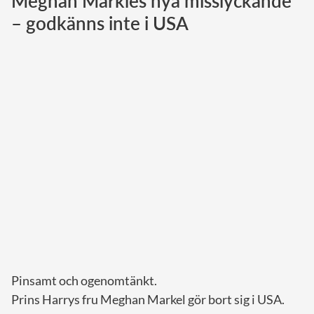
Meghan Markles nya misslyckande
– godkänns inte i USA
Norska kungahuset
Danska kungahuset
Spanska kungahuset
Nederländska kungahuset
Belgiska kungahuset
Jordanska kungahuset
Luxemburgska storhertighuset
Japanska kejsarhuset
Thailändska kungahuset
Marockanska kungahuset
Monacos furstehus
Pinsamt och ogenomtänkt.
Prins Harrys fru Meghan Markel gör bort sig i USA.