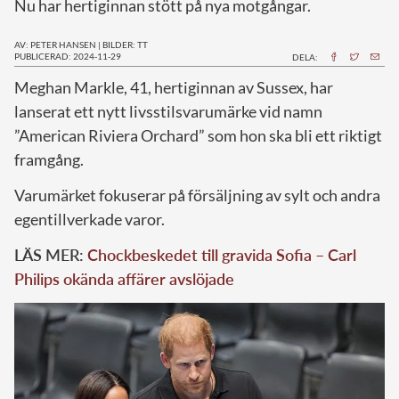
Nu har hertiginnan stött på nya motgångar.
AV: PETER HANSEN
|
BILDER: TT
PUBLICERAD: 2024-11-29
DELA:
M
eghan Markle, 41, hertiginnan av Sussex, har
lanserat ett nytt livsstilsvarumärke vid namn
”American Riviera Orchard” som hon ska bli ett riktigt
framgång.
Varumärket fokuserar på försäljning av sylt och andra
egentillverkade varor.
LÄS MER:
Chockbeskedet till gravida Sofia – Carl
Philips okända affärer avslöjade