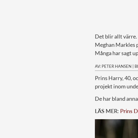
Det blir allt värre.
Meghan Markles pe
Många har sagt upp
AV: PETER HANSEN
|
B
Prins Harry, 40, o
projekt inom unde
De har bland anna
LÄS MER:
Prins D