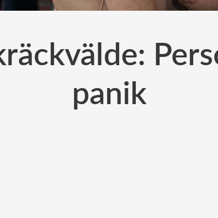
äckvälde: Perso
panik