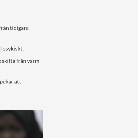
från tidigare
l
psykiskt.
skifta från varm
pekar att