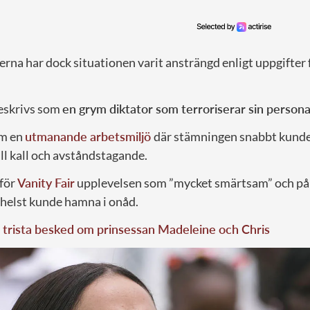
na har dock situationen varit ansträngd enligt uppgifter 
eskrivs som
en grym diktator som terroriserar sin persona
om en
utmanande arbetsmiljö
där stämningen snabbt kunde 
ill kall och avståndstagande.
 för
Vanity Fair
upplevelsen som ”mycket smärtsam” och på
 helst kunde hamna i onåd.
 trista besked om prinsessan Madeleine och Chris