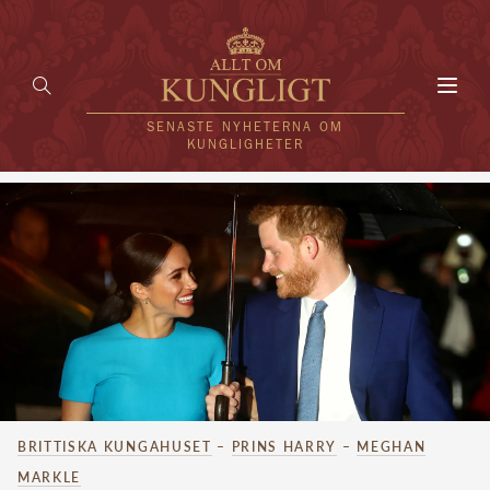
Toggl
navig
SENASTE NYHETERNA OM
KUNGLIGHETER
HEM
KUNGAFAMILJEN
UTLÄNDSKT
KÄNDISAR
VÄRLDENS KUNGAHUS
BRITTISKA KUNGAHUSET
–
PRINS HARRY
–
MEGHAN
Svenska kungahuset
REDAKTION
MARKLE
Brittiska kungahuset