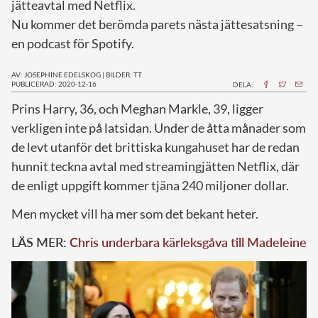
jätteavtal med Netflix.
Nu kommer det berömda parets nästa jättesatsning –
en podcast för Spotify.
AV: JOSEPHINE EDELSKOG
|
BILDER: TT
PUBLICERAD: 2020-12-16
DELA:
P
rins Harry, 36, och Meghan Markle, 39, ligger
verkligen inte på latsidan. Under de åtta månader som
de levt utanför det brittiska kungahuset har de redan
hunnit teckna avtal med streamingjätten Netflix, där
de enligt uppgift kommer tjäna 240 miljoner dollar.
Men mycket vill ha mer som det bekant heter.
LÄS MER:
Chris underbara kärleksgåva till Madeleine