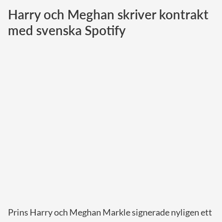
Harry och Meghan skriver kontrakt
Norska kungahuset
med svenska Spotify
Danska kungahuset
Spanska kungahuset
Nederländska kungahuset
Belgiska kungahuset
Jordanska kungahuset
Luxemburgska storhertighuset
Japanska kejsarhuset
Thailändska kungahuset
Marockanska kungahuset
Monacos furstehus
Prins Harry och Meghan Markle signerade nyligen ett