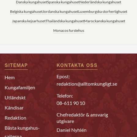
Danska kungahuset
Spanska kungahuset
Nederländska kungahuset
Belgiska kungahuset
Jordanska kungahuset
Luxemburgska storhertighuset
Japanska kejsarhuset
Thailändska kungahuset
Marockanska kungahuset
Monacos furstehus
SITEMAP
KONTAKTA OSS
Epost:
Hem
redaktion@alltomkungligt.se
Kungafamiljen
Telefon:
Utländskt
08-611 90 10
Kändisar
Chefredaktör & ansvarig
Redaktion
utgivare
Bästa kungahus-
Daniel Nyhlén
sajterna